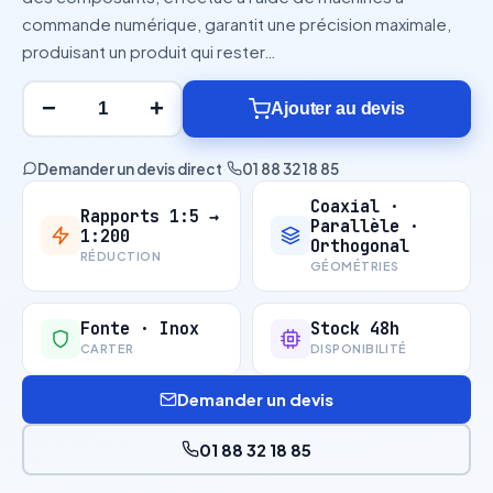
commande numérique, garantit une précision maximale,
produisant un produit qui rester…
−
+
Ajouter au devis
Demander un devis direct
·
01 88 32 18 85
Coaxial ·
Rapports 1:5 →
Parallèle ·
1:200
Orthogonal
RÉDUCTION
GÉOMÉTRIES
Fonte · Inox
Stock 48h
CARTER
DISPONIBILITÉ
Demander un devis
01 88 32 18 85