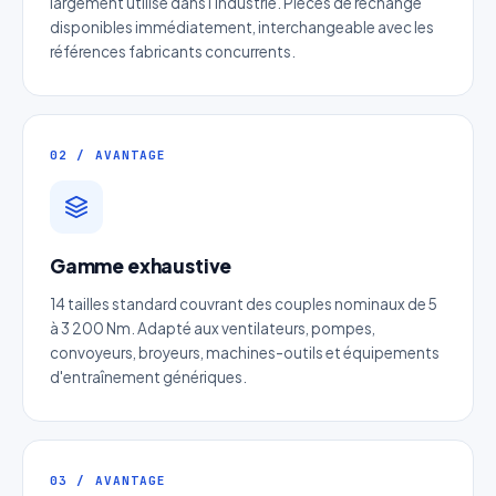
largement utilisé dans l'industrie. Pièces de rechange
disponibles immédiatement, interchangeable avec les
références fabricants concurrents.
02 / AVANTAGE
Devis Page238 : Réducteur roue
Gamme exhaustive
et vis inox
14 tailles standard couvrant des couples nominaux de 5
Réponse sous 24h — Sans engagement
à 3 200 Nm. Adapté aux ventilateurs, pompes,
convoyeurs, broyeurs, machines-outils et équipements
Nom complet
*
d'entraînement génériques.
Entreprise
03 / AVANTAGE