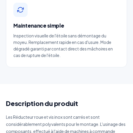
Email
*
Téléphone
*
Maintenance simple
Inspection visuelle de l'étoile sans démontage du
moyeu. Remplacement rapide en cas d'usure. Mode
Catégorie
dégradé garanti par contact direct des mâchoires en
cas de rupture de l'étoile.
Référence produit
Quantité estimée
Décrivez votre besoin
Description du produit
Les Réducteur roue et vis inox sont carrés et sont
considérablement polyvalents pour le montage. L'usinage des
composants, effectué à l'aide de machines à commande