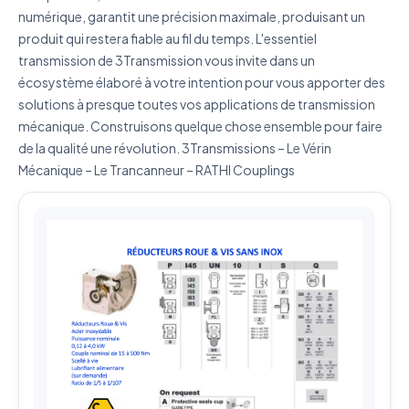
numérique, garantit une précision maximale, produisant un
J'accepte que mes données soient utilisées pour traiter
ma demande.
Politique de confidentialité
produit qui restera fiable au fil du temps. L'essentiel
transmission de 3Transmission vous invite dans un
Envoyer ma demande de devis
écosystème élaboré à votre intention pour vous apporter des
solutions à presque toutes vos applications de transmission
Vos données sont protégées et ne seront jamais
mécanique. Construisons quelque chose ensemble pour faire
partagées
de la qualité une révolution. 3Transmissions – Le Vérin
Mécanique – Le Trancanneur – RATHI Couplings