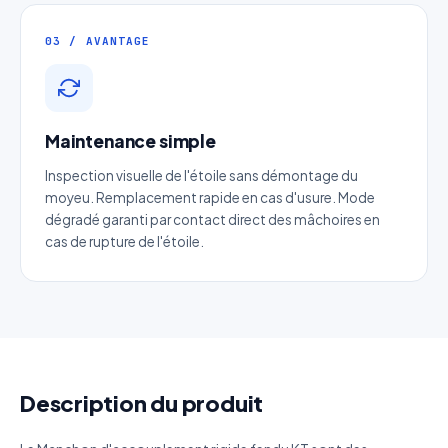
03 / AVANTAGE
Email
*
Téléphone
*
Maintenance simple
Inspection visuelle de l'étoile sans démontage du
Catégorie
moyeu. Remplacement rapide en cas d'usure. Mode
dégradé garanti par contact direct des mâchoires en
cas de rupture de l'étoile.
Référence produit
Quantité estimée
Décrivez votre besoin
Description du produit