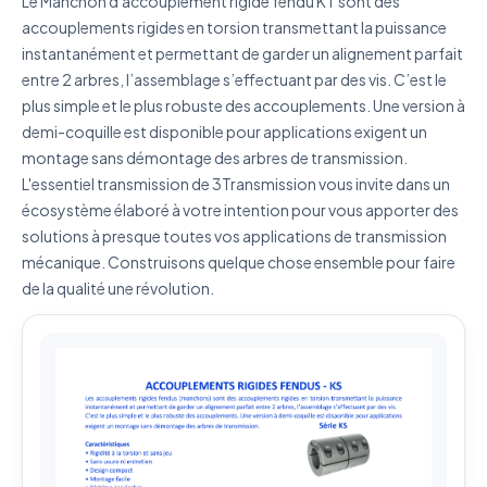
Le Manchon d'accouplement rigide fendu KT sont des
accouplements rigides en torsion transmettant la puissance
instantanément et permettant de garder un alignement parfait
J'accepte que mes données soient utilisées pour traiter
entre 2 arbres, l’assemblage s’effectuant par des vis. C’est le
ma demande.
Politique de confidentialité
plus simple et le plus robuste des accouplements. Une version à
Envoyer ma demande de devis
demi-coquille est disponible pour applications exigent un
montage sans démontage des arbres de transmission.
Vos données sont protégées et ne seront jamais
L'essentiel transmission de 3Transmission vous invite dans un
partagées
écosystème élaboré à votre intention pour vous apporter des
solutions à presque toutes vos applications de transmission
mécanique. Construisons quelque chose ensemble pour faire
de la qualité une révolution.