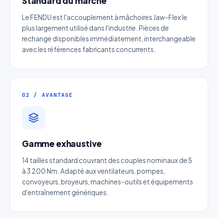
Standard du marché
Le FENDU est l'accouplement à mâchoires Jaw-Flex le
plus largement utilisé dans l'industrie. Pièces de
rechange disponibles immédiatement, interchangeable
avec les références fabricants concurrents.
02 / AVANTAGE
Devis Page27 : Manchon
d'accouplement rigide fendu
Gamme exhaustive
Réponse sous 24h — Sans engagement
14 tailles standard couvrant des couples nominaux de 5
à 3 200 Nm. Adapté aux ventilateurs, pompes,
convoyeurs, broyeurs, machines-outils et équipements
Nom complet
*
d'entraînement génériques.
Entreprise