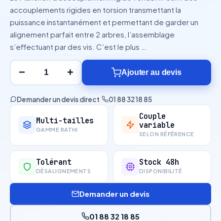
accouplements rigides en torsion transmettant la
puissance instantanément et permettant de garder un
alignement parfait entre 2 arbres, l’assemblage
s’effectuant par des vis. C’est le plus …
−
+
Ajouter au devis
Demander un devis direct
·
01 88 32 18 85
Couple
Multi-tailles
variable
GAMME RATHI
SELON RÉFÉRENCE
Tolérant
Stock 48h
DÉSALIGNEMENTS
DISPONIBILITÉ
Demander un devis
01 88 32 18 85