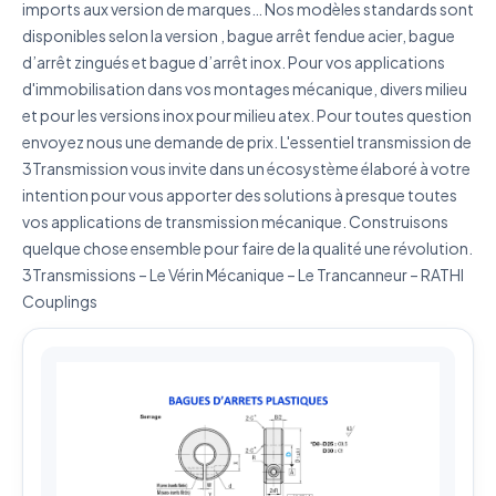
imports aux version de marques… Nos modèles standards sont
disponibles selon la version , bague arrêt fendue acier, bague
d’arrêt zingués et bague d’arrêt inox. Pour vos applications
J'accepte que mes données soient utilisées pour traiter
d'immobilisation dans vos montages mécanique, divers milieu
ma demande.
Politique de confidentialité
et pour les versions inox pour milieu atex. Pour toutes question
Envoyer ma demande de devis
envoyez nous une demande de prix. L'essentiel transmission de
3Transmission vous invite dans un écosystème élaboré à votre
Vos données sont protégées et ne seront jamais
intention pour vous apporter des solutions à presque toutes
partagées
vos applications de transmission mécanique. Construisons
quelque chose ensemble pour faire de la qualité une révolution.
3Transmissions – Le Vérin Mécanique – Le Trancanneur – RATHI
Couplings