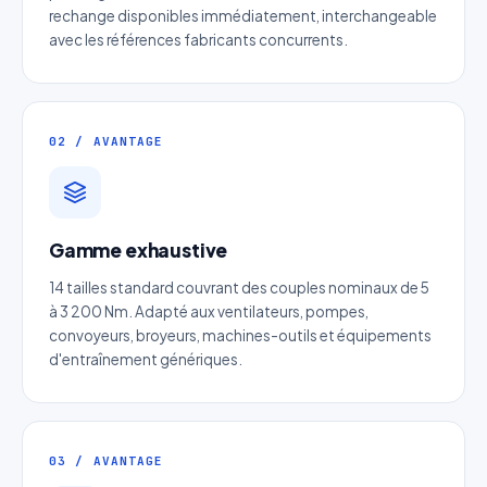
rechange disponibles immédiatement, interchangeable
avec les références fabricants concurrents.
02 / AVANTAGE
Gamme exhaustive
Devis Page277 : Bague d'arrêt
14 tailles standard couvrant des couples nominaux de 5
à 3 200 Nm. Adapté aux ventilateurs, pompes,
plastique
convoyeurs, broyeurs, machines-outils et équipements
d'entraînement génériques.
Réponse sous 24h — Sans engagement
Nom complet
*
03 / AVANTAGE
Entreprise