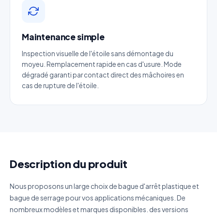
Email
*
Maintenance simple
Inspection visuelle de l'étoile sans démontage du
Téléphone
*
moyeu. Remplacement rapide en cas d'usure. Mode
dégradé garanti par contact direct des mâchoires en
cas de rupture de l'étoile.
Catégorie
Référence produit
Quantité estimée
Description du produit
Décrivez votre besoin
Nous proposons un large choix de bague d'arrêt plastique et
bague de serrage pour vos applications mécaniques. De
nombreux modèles et marques disponibles. des versions