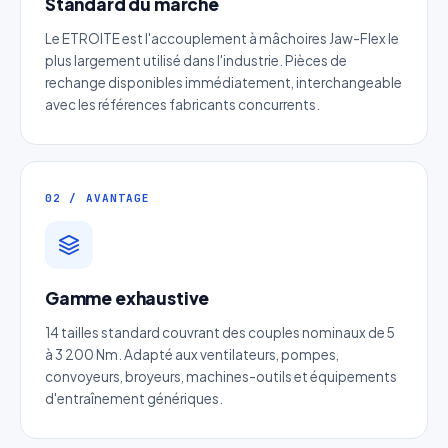
Standard du marché
Le ETROITE est l'accouplement à mâchoires Jaw-Flex le
plus largement utilisé dans l'industrie. Pièces de
rechange disponibles immédiatement, interchangeable
avec les références fabricants concurrents.
02 / AVANTAGE
Devis Page282 : Courroie
trapézoïdale étroite pour
Gamme exhaustive
économie énergie
14 tailles standard couvrant des couples nominaux de 5
Réponse sous 24h — Sans engagement
à 3 200 Nm. Adapté aux ventilateurs, pompes,
convoyeurs, broyeurs, machines-outils et équipements
Nom complet
*
d'entraînement génériques.
Entreprise