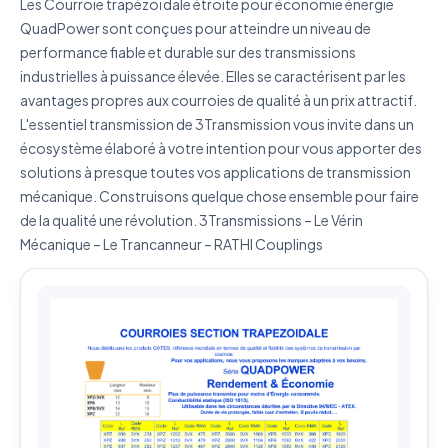
Les Courroie trapézoïdale étroite pour économie énergie
QuadPower sont conçues pour atteindre un niveau de
performance fiable et durable sur des transmissions
J'accepte que mes données soient utilisées pour traiter
industrielles à puissance élevée. Elles se caractérisent par les
ma demande.
Politique de confidentialité
avantages propres aux courroies de qualité à un prix attractif.
L'essentiel transmission de 3Transmission vous invite dans un
Envoyer ma demande de devis
écosystème élaboré à votre intention pour vous apporter des
Vos données sont protégées et ne seront jamais
solutions à presque toutes vos applications de transmission
partagées
mécanique. Construisons quelque chose ensemble pour faire
de la qualité une révolution. 3Transmissions – Le Vérin
Mécanique – Le Trancanneur – RATHI Couplings