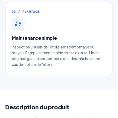
03 / AVANTAGE
Email
*
Téléphone
*
Maintenance simple
Inspection visuelle de l'étoile sans démontage du
Catégorie
moyeu. Remplacement rapide en cas d'usure. Mode
dégradé garanti par contact direct des mâchoires en
cas de rupture de l'étoile.
Référence produit
Quantité estimée
Décrivez votre besoin
Description du produit