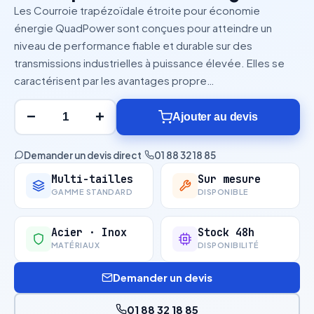
Les Courroie trapézoïdale étroite pour économie
énergie QuadPower sont conçues pour atteindre un
niveau de performance fiable et durable sur des
transmissions industrielles à puissance élevée. Elles se
caractérisent par les avantages propre…
−
+
Ajouter au devis
Demander un devis direct
·
01 88 32 18 85
Multi-tailles
Sur mesure
GAMME STANDARD
DISPONIBLE
Acier · Inox
Stock 48h
MATÉRIAUX
DISPONIBILITÉ
Demander un devis
01 88 32 18 85