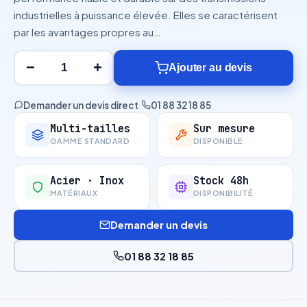
industrielles à puissance élevée. Elles se caractérisent
par les avantages propres au…
−
+
Ajouter au devis
Demander un devis direct
·
01 88 32 18 85
Multi-tailles
Sur mesure
GAMME STANDARD
DISPONIBLE
Acier · Inox
Stock 48h
MATÉRIAUX
DISPONIBILITÉ
Demander un devis
01 88 32 18 85