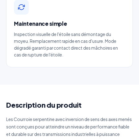
Email
*
Maintenance simple
Téléphone
*
Inspection visuelle de l'étoile sans démontage du
moyeu. Remplacement rapide en cas d'usure. Mode
dégradé garanti par contact direct des mâchoires en
Catégorie
cas de rupture de l'étoile.
Référence produit
Quantité estimée
Description du produit
Décrivez votre besoin
Les Courroie serpentine avec inversion de sens des axes menés
sont conçues pour atteindre un niveau de performance fiable
et durable sur des transmissions industrielles à puissance