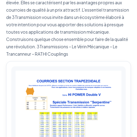
élevée. Elles se caractérisent par les avantages propres aux
J'accepte que mes données soient utilisées pour traiter
courroies de qualité à un prix attractif. L'essentiel transmission
ma demande.
Politique de confidentialité
de 3Transmission vous invite dans un écosystème élaboré à
votre intention pour vous apporter des solutions à presque
Envoyer ma demande de devis
toutes vos applications de transmission mécanique.
Construisons quelque chose ensemble pour faire de la qualité
Vos données sont protégées et ne seront jamais
partagées
une révolution. 3Transmissions – Le Vérin Mécanique – Le
Trancanneur – RATHI Couplings