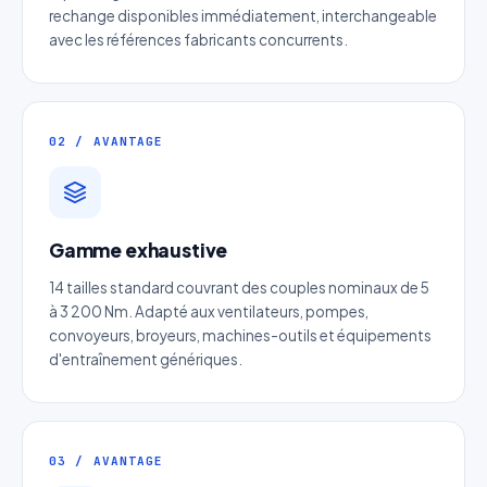
rechange disponibles immédiatement, interchangeable
avec les références fabricants concurrents.
02 / AVANTAGE
Devis Page286 : Courroie
Gamme exhaustive
serpentine
14 tailles standard couvrant des couples nominaux de 5
à 3 200 Nm. Adapté aux ventilateurs, pompes,
Réponse sous 24h — Sans engagement
convoyeurs, broyeurs, machines-outils et équipements
d'entraînement génériques.
Nom complet
*
Entreprise
03 / AVANTAGE