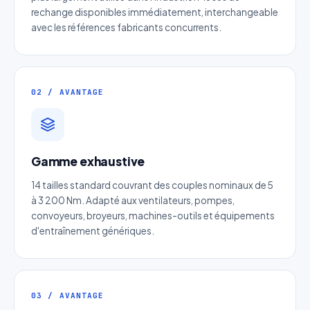
rechange disponibles immédiatement, interchangeable
avec les références fabricants concurrents.
02 / AVANTAGE
Devis Page287 : Courroie pour
Gamme exhaustive
machine outil
14 tailles standard couvrant des couples nominaux de 5
Réponse sous 24h — Sans engagement
à 3 200 Nm. Adapté aux ventilateurs, pompes,
convoyeurs, broyeurs, machines-outils et équipements
d'entraînement génériques.
Nom complet
*
Entreprise
03 / AVANTAGE