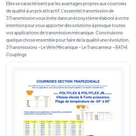
Elles se caractérisent par les avantages propres aux courroies
J'accepte que mes données soient utilisées pour traiter
ma demande.
Politique de confidentialité
de qualité à un prix attractif. L'essentiel transmission de
3Transmission vous invite dans un écosystème élaboré à votre
Envoyer ma demande de devis
intention pour vous apporter des solutions à presque toutes
vos applications de transmission mécanique. Construisons
Vos données sont protégées et ne seront jamais
quelque chose ensemble pour faire de la qualité une révolution.
partagées
3Transmissions – Le Vérin Mécanique – Le Trancanneur – RATHI
Couplings