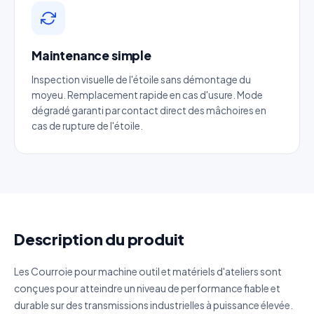
Email
*
Maintenance simple
Téléphone
*
Inspection visuelle de l'étoile sans démontage du
moyeu. Remplacement rapide en cas d'usure. Mode
Catégorie
dégradé garanti par contact direct des mâchoires en
cas de rupture de l'étoile.
Référence produit
Quantité estimée
Décrivez votre besoin
Description du produit
Les Courroie pour machine outil et matériels d'ateliers sont
conçues pour atteindre un niveau de performance fiable et
durable sur des transmissions industrielles à puissance élevée.