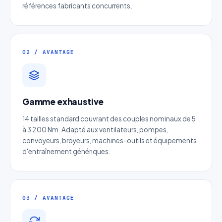
références fabricants concurrents.
02 / AVANTAGE
Gamme exhaustive
Devis Page288 : Courroie micro v
14 tailles standard couvrant des couples nominaux de 5
Réponse sous 24h — Sans engagement
à 3 200 Nm. Adapté aux ventilateurs, pompes,
convoyeurs, broyeurs, machines-outils et équipements
Nom complet
*
d'entraînement génériques.
Entreprise
03 / AVANTAGE
Email
*