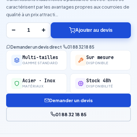
caractérisent par les avantages propres aux courroies de
qualité à un prix attracti…
−
+
Ajouter au devis
Demander un devis direct
·
01 88 32 18 85
Multi-tailles
Sur mesure
GAMME STANDARD
DISPONIBLE
Acier · Inox
Stock 48h
MATÉRIAUX
DISPONIBILITÉ
Demander un devis
01 88 32 18 85