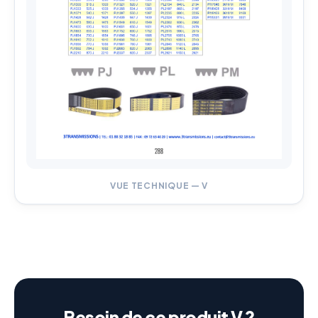
VUE TECHNIQUE — V
Besoin de ce produit V ?