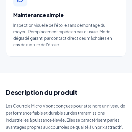
Téléphone
*
Maintenance simple
Inspection visuelle de l'étoile sans démontage du
Catégorie
moyeu. Remplacement rapide en cas d'usure. Mode
dégradé garanti par contact direct des mâchoires en
cas de rupture de l'étoile.
Référence produit
Quantité estimée
Décrivez votre besoin
Description du produit
Les Courroie Micro V sont conçues pour atteindre un niveau de
performance fiable et durable sur des transmissions
industrielles à puissance élevée. Elles se caractérisent par les
J'accepte que mes données soient utilisées pour traiter
avantages propres aux courroies de qualité à un prix attractif.
ma demande.
Politique de confidentialité