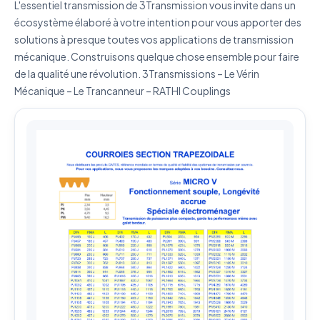
L'essentiel transmission de 3Transmission vous invite dans un
écosystème élaboré à votre intention pour vous apporter des
Envoyer ma demande de devis
solutions à presque toutes vos applications de transmission
Vos données sont protégées et ne seront jamais
mécanique. Construisons quelque chose ensemble pour faire
partagées
de la qualité une révolution. 3Transmissions – Le Vérin
Mécanique – Le Trancanneur – RATHI Couplings