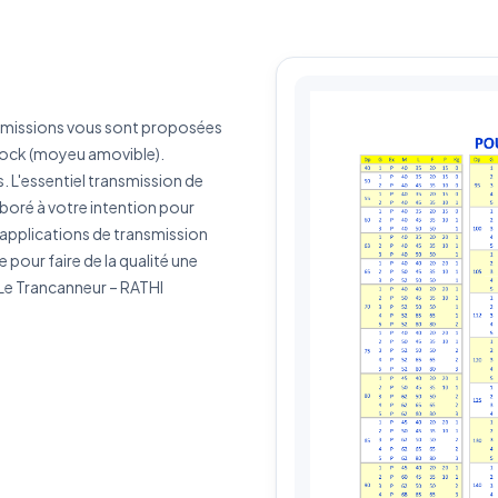
érence produit
Quantité estimée
nsmissions vous sont proposées
rivez votre besoin
Lock (moyeu amovible).
. L'essentiel transmission de
boré à votre intention pour
 applications de transmission
our faire de la qualité une
J'accepte que mes données soient utilisées pour traiter ma demande.
Politiq
 Le Trancanneur – RATHI
de confidentialité
Envoyer ma demande de devis
Vos données sont protégées et ne seront jamais partagées