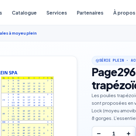
s
Catalogue
Services
Partenaires
À propos
ales à moyeu plein
SÉRIE PLEIN · AC
Page296 
trapézoï
Les poulies trapézoï
sont proposées en v
Lock (moyeu amovibl
8 gorges. L'essentie
−
+