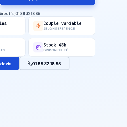
direct
·
01 88 32 18 85
les
Couple variable
SELON RÉFÉRENCE
Stock 48h
NTS
DISPONIBILITÉ
devis
01 88 32 18 85