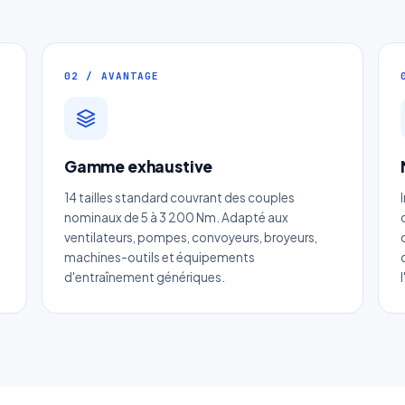
02 / AVANTAGE
Gamme exhaustive
evis Page296 : Poulies trapézoïdales
14 tailles standard couvrant des couples
moyeu plein
nominaux de 5 à 3 200 Nm. Adapté aux
ventilateurs, pompes, convoyeurs, broyeurs,
Réponse sous 24h — Sans engagement
machines-outils et équipements
d'entraînement génériques.
m complet
*
Entreprise
il
*
Téléphone
*
tégorie