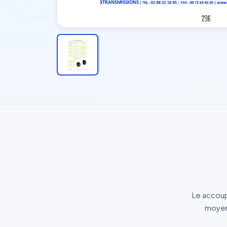
Le accoup
moyens