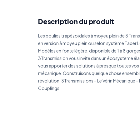
Réf
Description du produit
Les poulies trapézoïdales à moyeu plein de 3 Tra
Déc
en version à moyeu plein ou selon système Taper 
Modèles en fonte légère, disponible de 1 à 8 gorges
3Transmission vous invite dans un écosystème éla
vous apporter des solutions à presque toutes vos
mécanique. Construisons quelque chose ensemble p
révolution. 3Transmissions – Le Vérin Mécanique –
Couplings