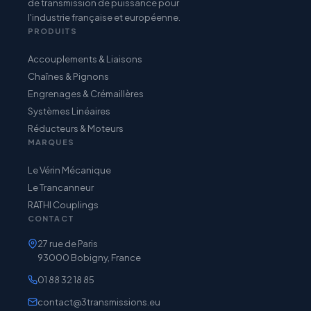
de transmission de puissance pour
l'industrie française et européenne.
PRODUITS
Accouplements & Liaisons
Chaînes & Pignons
Engrenages & Crémaillères
Systèmes Linéaires
Réducteurs & Moteurs
MARQUES
Le Vérin Mécanique
Le Trancanneur
RATHI Couplings
CONTACT
27 rue de Paris
93000 Bobigny, France
01 88 32 18 85
contact@3transmissions.eu