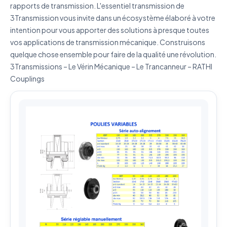
J'accepte que mes données soient utilisées pour traiter
rapports de transmission. L'essentiel transmission de
ma demande.
Politique de confidentialité
3Transmission vous invite dans un écosystème élaboré à votre
intention pour vous apporter des solutions à presque toutes
Envoyer ma demande de devis
vos applications de transmission mécanique. Construisons
Vos données sont protégées et ne seront jamais
quelque chose ensemble pour faire de la qualité une révolution.
partagées
3Transmissions – Le Vérin Mécanique – Le Trancanneur – RATHI
Couplings