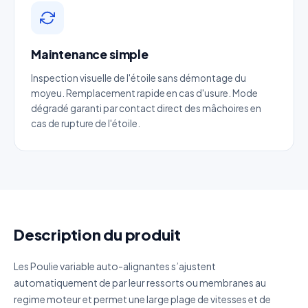
Email
*
Téléphone
*
Maintenance simple
Inspection visuelle de l'étoile sans démontage du
Catégorie
moyeu. Remplacement rapide en cas d'usure. Mode
dégradé garanti par contact direct des mâchoires en
cas de rupture de l'étoile.
Référence produit
Quantité estimée
Décrivez votre besoin
Description du produit
Les Poulie variable auto-alignantes s’ajustent
automatiquement de par leur ressorts ou membranes au
regime moteur et permet une large plage de vitesses et de