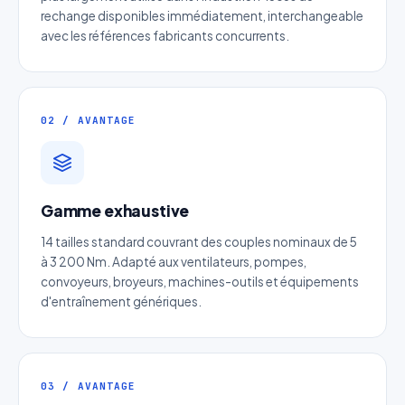
rechange disponibles immédiatement, interchangeable
avec les références fabricants concurrents.
02 / AVANTAGE
Devis Page300 : Poulie variable
Gamme exhaustive
auto-alignante
14 tailles standard couvrant des couples nominaux de 5
Réponse sous 24h — Sans engagement
à 3 200 Nm. Adapté aux ventilateurs, pompes,
convoyeurs, broyeurs, machines-outils et équipements
Nom complet
*
d'entraînement génériques.
Entreprise
03 / AVANTAGE