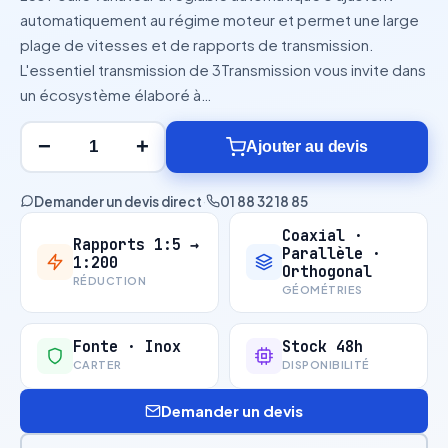
automatiquement au régime moteur et permet une large
plage de vitesses et de rapports de transmission.
L'essentiel transmission de 3Transmission vous invite dans
un écosystème élaboré à…
−
+
Ajouter au devis
Demander un devis direct
·
01 88 32 18 85
Coaxial ·
Rapports 1:5 →
Parallèle ·
1:200
Orthogonal
RÉDUCTION
GÉOMÉTRIES
Fonte · Inox
Stock 48h
CARTER
DISPONIBILITÉ
Demander un devis