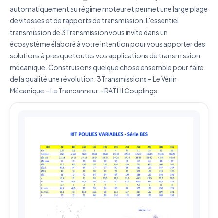
automatiquement au régime moteur et permet une large plage
J'accepte que mes données soient utilisées pour traiter
ma demande.
Politique de confidentialité
de vitesses et de rapports de transmission. L'essentiel
transmission de 3Transmission vous invite dans un
Envoyer ma demande de devis
écosystème élaboré à votre intention pour vous apporter des
solutions à presque toutes vos applications de transmission
Vos données sont protégées et ne seront jamais
mécanique. Construisons quelque chose ensemble pour faire
partagées
de la qualité une révolution. 3Transmissions – Le Vérin
Mécanique – Le Trancanneur – RATHI Couplings