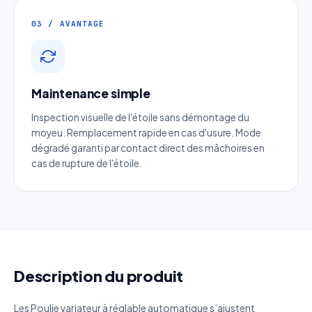
Email
*
03 / AVANTAGE
Téléphone
*
Maintenance simple
Catégorie
Inspection visuelle de l'étoile sans démontage du
moyeu. Remplacement rapide en cas d'usure. Mode
Référence produit
dégradé garanti par contact direct des mâchoires en
cas de rupture de l'étoile.
Quantité estimée
Décrivez votre besoin
Description du produit
Les Poulie variateur à réglable automatique s’ajustent