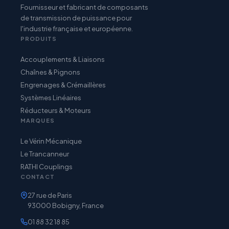
Fournisseur et fabricant de composants
de transmission de puissance pour
l'industrie française et européenne.
PRODUITS
Accouplements & Liaisons
Chaînes & Pignons
Engrenages & Crémaillères
Systèmes Linéaires
Réducteurs & Moteurs
MARQUES
Le Vérin Mécanique
Le Trancanneur
RATHI Couplings
CONTACT
27 rue de Paris
93000 Bobigny, France
01 88 32 18 85