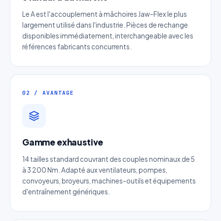
Le A est l'accouplement à mâchoires Jaw-Flex le plus
largement utilisé dans l'industrie. Pièces de rechange
disponibles immédiatement, interchangeable avec les
références fabricants concurrents.
02 / AVANTAGE
Devis Page303 : Poulie variateur à
réglable automatique
Gamme exhaustive
Réponse sous 24h — Sans engagement
14 tailles standard couvrant des couples nominaux de 5
Nom complet
*
à 3 200 Nm. Adapté aux ventilateurs, pompes,
convoyeurs, broyeurs, machines-outils et équipements
d'entraînement génériques.
Entreprise