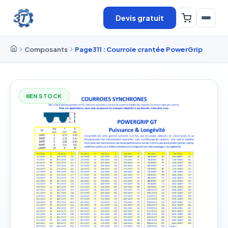
Devis gratuit
Composants
Page311 : Courroie crantée PowerGrip
EN STOCK