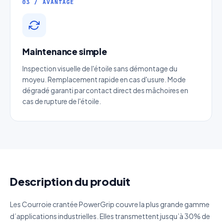
03 / AVANTAGE
Entreprise
Email
*
Maintenance simple
Inspection visuelle de l'étoile sans démontage du
moyeu. Remplacement rapide en cas d'usure. Mode
Téléphone
*
dégradé garanti par contact direct des mâchoires en
cas de rupture de l'étoile.
Catégorie
Référence produit
Quantité estimée
Description du produit
Les Courroie crantée PowerGrip couvre la plus grande gamme
Décrivez votre besoin
d’applications industrielles. Elles transmettent jusqu’à 30% de