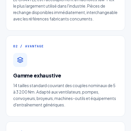
le plus largement utilisé dans l'industrie. Pièces de
rechange disponibles immédiatement, interchangeable
avec les références fabricants concurrents.
02 / AVANTAGE
Gamme exhaustive
14 tailles standard couvrant des couples nominaux de 5
Devis Page311 : Courroie crantée
à 3 200 Nm. Adapté aux ventilateurs, pompes,
PowerGrip
convoyeurs, broyeurs, machines-outils et équipements
d'entraînement génériques.
Réponse sous 24h — Sans engagement
Nom complet
*