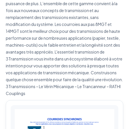
puissance de plus. L’ensemble de cette gamme convient à la
fois aux nouveaux concepts de transmission et au
remplacement des transmissions existantes, sans
modification du système. Les courroies aux pas 8MGT et
J'accepte que mes données soient utilisées pour traiter
14MGT sont le meilleur choix pour des transmissions de haute
ma demande.
Politique de confidentialité
performance sur de nombreuses applications (papier, textile,
machines-outils) ou le faible entretien et la longévité sont des
Envoyer ma demande de devis
avantages très appréciés. L'essentiel transmission de
3Transmission vous invite dans un écosystème élaboré à votre
Vos données sont protégées et ne seront jamais
partagées
intention pour vous apporter des solutions à presque toutes
vos applications de transmission mécanique. Construisons
quelque chose ensemble pour faire de la qualité une révolution.
3Transmissions – Le Vérin Mécanique – Le Trancanneur – RATHI
Couplings