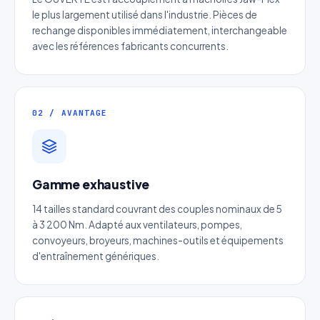
le plus largement utilisé dans l'industrie. Pièces de
rechange disponibles immédiatement, interchangeable
avec les références fabricants concurrents.
02 / AVANTAGE
Devis Page323 : Courroie
synchrone ouverte
Gamme exhaustive
Réponse sous 24h — Sans engagement
14 tailles standard couvrant des couples nominaux de 5
à 3 200 Nm. Adapté aux ventilateurs, pompes,
convoyeurs, broyeurs, machines-outils et équipements
Nom complet
*
d'entraînement génériques.
Entreprise