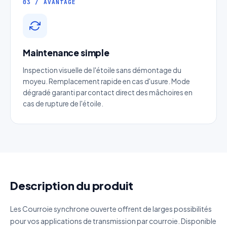
03 / AVANTAGE
Email
*
Téléphone
*
Maintenance simple
Inspection visuelle de l'étoile sans démontage du
Catégorie
moyeu. Remplacement rapide en cas d'usure. Mode
dégradé garanti par contact direct des mâchoires en
cas de rupture de l'étoile.
Référence produit
Quantité estimée
Décrivez votre besoin
Description du produit
Les Courroie synchrone ouverte offrent de larges possibilités
pour vos applications de transmission par courroie. Disponible