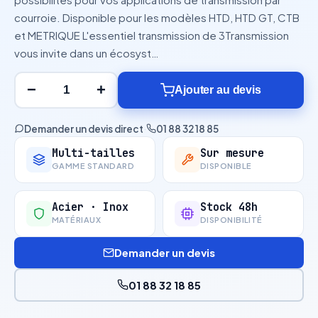
courroie. Disponible pour les modèles HTD, HTD GT, CTB
et METRIQUE L'essentiel transmission de 3Transmission
vous invite dans un écosyst…
−
+
Ajouter au devis
Demander un devis direct
·
01 88 32 18 85
Multi-tailles
Sur mesure
GAMME STANDARD
DISPONIBLE
Acier · Inox
Stock 48h
MATÉRIAUX
DISPONIBILITÉ
Demander un devis
01 88 32 18 85