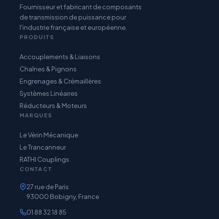
Fournisseur et fabricant de composants
de transmission de puissance pour
l'industrie française et européenne.
PRODUITS
Accouplements & Liaisons
Chaînes & Pignons
Engrenages & Crémaillères
Systèmes Linéaires
Réducteurs & Moteurs
MARQUES
Le Vérin Mécanique
Le Trancanneur
RATHI Couplings
CONTACT
27 rue de Paris
93000 Bobigny, France
01 88 32 18 85