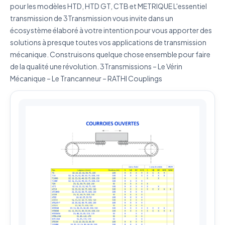
pour les modèles HTD, HTD GT, CTB et METRIQUE L'essentiel
J'accepte que mes données soient utilisées pour traiter
transmission de 3Transmission vous invite dans un
ma demande.
Politique de confidentialité
écosystème élaboré à votre intention pour vous apporter des
Envoyer ma demande de devis
solutions à presque toutes vos applications de transmission
mécanique. Construisons quelque chose ensemble pour faire
Vos données sont protégées et ne seront jamais
de la qualité une révolution. 3Transmissions – Le Vérin
partagées
Mécanique – Le Trancanneur – RATHI Couplings