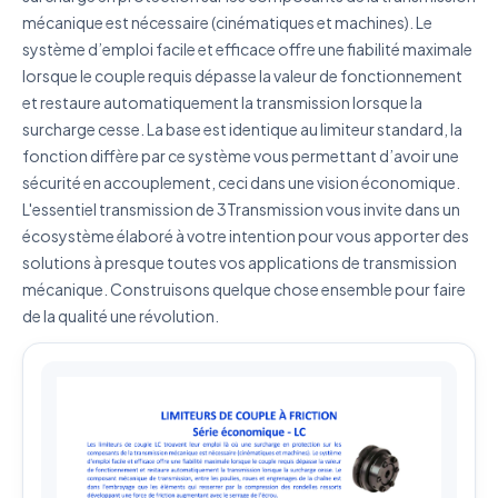
mécanique est nécessaire (cinématiques et machines). Le
système d’emploi facile et efficace offre une fiabilité maximale
lorsque le couple requis dépasse la valeur de fonctionnement
J'accepte que mes données soient utilisées pour traiter
et restaure automatiquement la transmission lorsque la
ma demande.
Politique de confidentialité
surcharge cesse. La base est identique au limiteur standard, la
fonction diffère par ce système vous permettant d’avoir une
Envoyer ma demande de devis
sécurité en accouplement, ceci dans une vision économique.
Vos données sont protégées et ne seront jamais
L'essentiel transmission de 3Transmission vous invite dans un
partagées
écosystème élaboré à votre intention pour vous apporter des
solutions à presque toutes vos applications de transmission
mécanique. Construisons quelque chose ensemble pour faire
de la qualité une révolution.