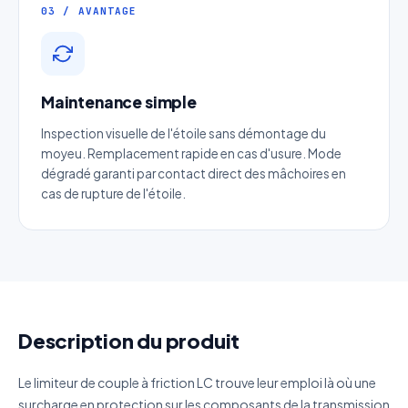
03 / AVANTAGE
Entreprise
Email
*
Maintenance simple
Téléphone
*
Inspection visuelle de l'étoile sans démontage du
moyeu. Remplacement rapide en cas d'usure. Mode
dégradé garanti par contact direct des mâchoires en
Catégorie
cas de rupture de l'étoile.
Référence produit
Quantité estimée
Description du produit
Décrivez votre besoin
Le limiteur de couple à friction LC trouve leur emploi là où une
surcharge en protection sur les composants de la transmission