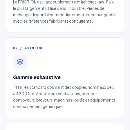
Le FRICTION est l'accouplement à mâchoires Jaw-Flex
le plus largement utilisé dans l'industrie. Pièces de
rechange disponibles immédiatement, interchangeable
avec les références fabricants concurrents.
02 / AVANTAGE
Gamme exhaustive
Devis Page52 : Limiteur de couple
14 tailles standard couvrant des couples nominaux de 5
à friction
à 3 200 Nm. Adapté aux ventilateurs, pompes,
convoyeurs, broyeurs, machines-outils et équipements
Réponse sous 24h — Sans engagement
d'entraînement génériques.
Nom complet
*