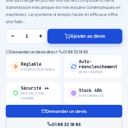
transmission mécanique est nécessaire (cinématiques et
machines). Le système d’emploi facile et efficace offre
une fiabi…
−
+
Ajouter au devis
Demander un devis direct
·
01 88 32 18 85
Auto-
Réglable
réenclenchement
COUPLE AJUSTABLE
RESET RAPIDE
Sécurité ++
Stock 48h
PROTECTION
DISPONIBILITÉ
CHAÎNE
Demander un devis
01 88 32 18 85