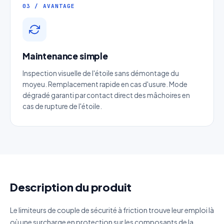
03 / AVANTAGE
Entreprise
Email
*
Maintenance simple
Téléphone
*
Inspection visuelle de l'étoile sans démontage du
moyeu. Remplacement rapide en cas d'usure. Mode
dégradé garanti par contact direct des mâchoires en
Catégorie
cas de rupture de l'étoile.
Référence produit
Quantité estimée
Description du produit
Décrivez votre besoin
Le limiteurs de couple de sécurité à friction trouve leur emploi là
où une surcharge en protection sur les composants de la