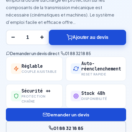
composants de la transmission mécanique est
nécessaire (cinématiques et machines). Le système
d’emploi facile et efficace offre…
−
+
Ajouter au devis
Demander un devis direct
·
01 88 32 18 85
Auto-
Réglable
réenclenchement
COUPLE AJUSTABLE
RESET RAPIDE
Sécurité ++
Stock 48h
PROTECTION
DISPONIBILITÉ
CHAÎNE
Demander un devis
01 88 32 18 85