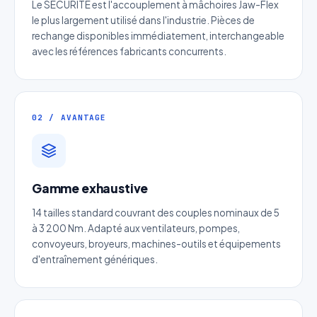
Le SECURITE est l'accouplement à mâchoires Jaw-Flex
le plus largement utilisé dans l'industrie. Pièces de
rechange disponibles immédiatement, interchangeable
avec les références fabricants concurrents.
02 / AVANTAGE
Gamme exhaustive
Devis Page54 : Limiteur de
14 tailles standard couvrant des couples nominaux de 5
couple de sécurité
à 3 200 Nm. Adapté aux ventilateurs, pompes,
convoyeurs, broyeurs, machines-outils et équipements
Réponse sous 24h — Sans engagement
d'entraînement génériques.
Nom complet
*