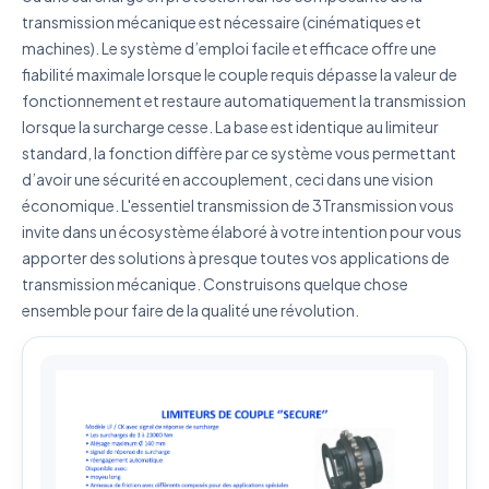
transmission mécanique est nécessaire (cinématiques et
machines). Le système d’emploi facile et efficace offre une
fiabilité maximale lorsque le couple requis dépasse la valeur de
J'accepte que mes données soient utilisées pour traiter
fonctionnement et restaure automatiquement la transmission
ma demande.
Politique de confidentialité
lorsque la surcharge cesse. La base est identique au limiteur
standard, la fonction diffère par ce système vous permettant
Envoyer ma demande de devis
d’avoir une sécurité en accouplement, ceci dans une vision
Vos données sont protégées et ne seront jamais
économique. L'essentiel transmission de 3Transmission vous
partagées
invite dans un écosystème élaboré à votre intention pour vous
apporter des solutions à presque toutes vos applications de
transmission mécanique. Construisons quelque chose
ensemble pour faire de la qualité une révolution.