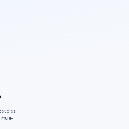
?
 couples
 multi-