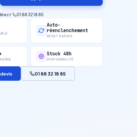
direct
·
01 88 32 18 85
Auto-
réenclenchement
ABLE
RESET RAPIDE
+
Stock 48h
HAÎNE
DISPONIBILITÉ
devis
01 88 32 18 85