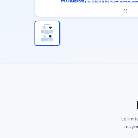
Le limi
moyens