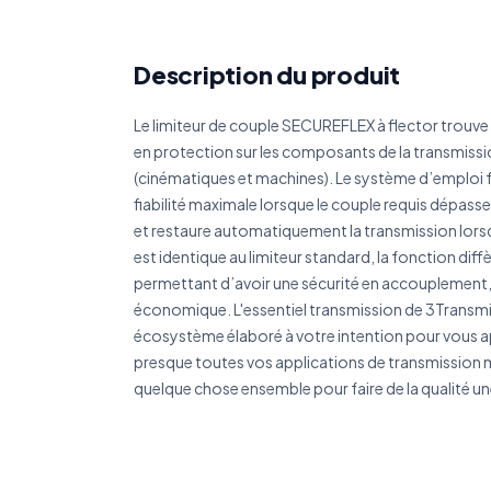
Réf
Description du produit
Le limiteur de couple SECUREFLEX à flector trouve 
Déc
en protection sur les composants de la transmiss
(cinématiques et machines). Le système d’emploi fa
fiabilité maximale lorsque le couple requis dépass
et restaure automatiquement la transmission lorsq
est identique au limiteur standard, la fonction dif
permettant d’avoir une sécurité en accouplement, 
économique. L'essentiel transmission de 3Transmis
écosystème élaboré à votre intention pour vous a
presque toutes vos applications de transmission
quelque chose ensemble pour faire de la qualité un