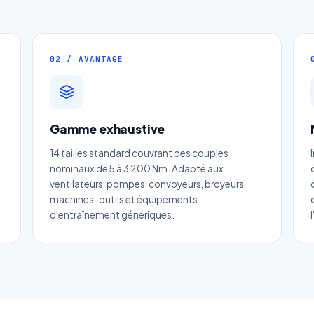
02 / AVANTAGE
Gamme exhaustive
Devis Page55 : Limiteur de couple
14 tailles standard couvrant des couples
SECURIFLEX
nominaux de 5 à 3 200 Nm. Adapté aux
ventilateurs, pompes, convoyeurs, broyeurs,
Réponse sous 24h — Sans engagement
machines-outils et équipements
d'entraînement génériques.
m complet
*
Entreprise
il
*
Téléphone
*
tégorie