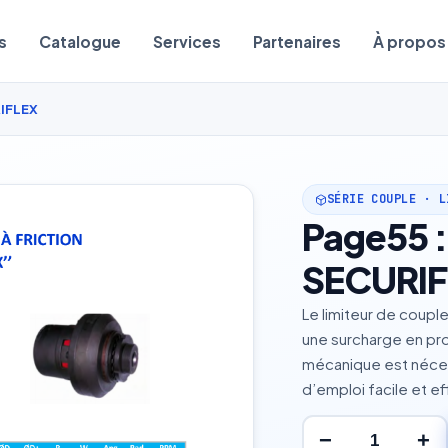
s
Catalogue
Services
Partenaires
À propos
RIFLEX
SÉRIE COUPLE · L
Page55 :
SECURIF
Le limiteur de coupl
une surcharge en pro
mécanique est néces
d’emploi facile et ef
−
+