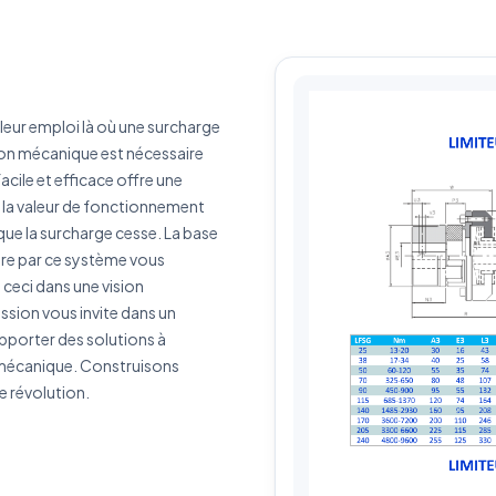
érence produit
Quantité estimée
leur emploi là où une surcharge
rivez votre besoin
ion mécanique est nécessaire
cile et efficace offre une
e la valeur de fonctionnement
ue la surcharge cesse. La base
fère par ce système vous
J'accepte que mes données soient utilisées pour traiter ma demande.
Politiq
ceci dans une vision
de confidentialité
sion vous invite dans un
pporter des solutions à
Envoyer ma demande de devis
 mécanique. Construisons
e révolution.
Vos données sont protégées et ne seront jamais partagées