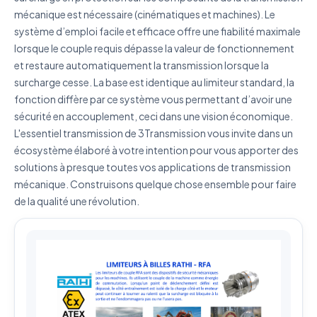
mécanique est nécessaire (cinématiques et machines). Le
système d’emploi facile et efficace offre une fiabilité maximale
lorsque le couple requis dépasse la valeur de fonctionnement
J'accepte que mes données soient utilisées pour traiter
ma demande.
Politique de confidentialité
et restaure automatiquement la transmission lorsque la
surcharge cesse. La base est identique au limiteur standard, la
Envoyer ma demande de devis
fonction diffère par ce système vous permettant d’avoir une
sécurité en accouplement, ceci dans une vision économique.
Vos données sont protégées et ne seront jamais
L'essentiel transmission de 3Transmission vous invite dans un
partagées
écosystème élaboré à votre intention pour vous apporter des
solutions à presque toutes vos applications de transmission
mécanique. Construisons quelque chose ensemble pour faire
de la qualité une révolution.