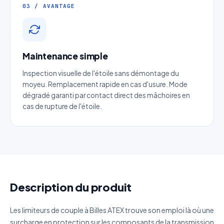
Entreprise
03 / AVANTAGE
Email
*
Maintenance simple
Téléphone
*
Inspection visuelle de l'étoile sans démontage du
moyeu. Remplacement rapide en cas d'usure. Mode
dégradé garanti par contact direct des mâchoires en
Catégorie
cas de rupture de l'étoile.
Référence produit
Quantité estimée
Description du produit
Décrivez votre besoin
Les limiteurs de couple à Billes ATEX trouve son emploi là où une
surcharge en protection sur les composants de la transmission