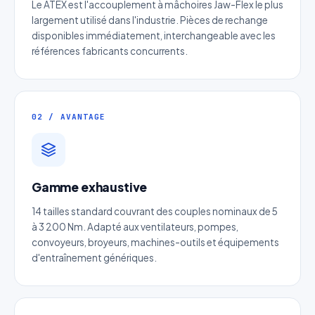
Le ATEX est l'accouplement à mâchoires Jaw-Flex le plus
largement utilisé dans l'industrie. Pièces de rechange
disponibles immédiatement, interchangeable avec les
références fabricants concurrents.
02 / AVANTAGE
Gamme exhaustive
Devis Page60 : Limiteur de
Couple à Billes ATEX
14 tailles standard couvrant des couples nominaux de 5
à 3 200 Nm. Adapté aux ventilateurs, pompes,
Réponse sous 24h — Sans engagement
convoyeurs, broyeurs, machines-outils et équipements
d'entraînement génériques.
Nom complet
*