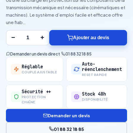
transmission mécanique est nécessaire (cinématiques et
machines). Le système d’emploi facile et efficace offre
une fiab…
−
+
Ajouter au devis
Demander un devis direct
·
01 88 32 18 85
Auto-
Réglable
réenclenchement
COUPLE AJUSTABLE
RESET RAPIDE
Sécurité ++
Stock 48h
PROTECTION
DISPONIBILITÉ
CHAÎNE
Demander un devis
01 88 32 18 85