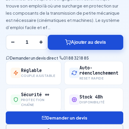
trouve son emploi là où une surcharge en protection sur
les composants de la transmission de petite mécanique
est nécessaire (cinématiques et machines). Le système
d’emploi facile et ef…
−
+
Ajouter au devis
Demander un devis direct
·
01 88 32 18 85
Auto-
Réglable
réenclenchement
COUPLE AJUSTABLE
RESET RAPIDE
Sécurité ++
Stock 48h
PROTECTION
DISPONIBILITÉ
CHAÎNE
Demander un devis