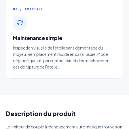
03 / AVANTAGE
Entreprise
Email
*
Maintenance simple
Inspection visuelle de l'étoile sans démontage du
Téléphone
*
moyeu. Remplacement rapide en cas d'usure. Mode
dégradé garanti par contact direct des mâchoires en
cas de rupture de l'étoile.
Catégorie
Référence produit
Quantité estimée
Description du produit
Décrivez votre besoin
Le limiteur de couple à réengagement automatique trouve son