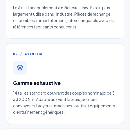
Le A est l'accouplement à mâchoires Jaw-Flex le plus
largement utilisé dans l'industrie. Pièces de rechange
disponibles immédiatement, interchangeable avec les
références fabricants concurrents.
02 / AVANTAGE
Devis Page69 : Limiteur de
Gamme exhaustive
Couple à réengagement
14 tailles standard couvrant des couples nominaux de 5
automatique
à 3 200 Nm. Adapté aux ventilateurs, pompes,
convoyeurs, broyeurs, machines-outils et équipements
Réponse sous 24h — Sans engagement
d'entraînement génériques.
Nom complet
*