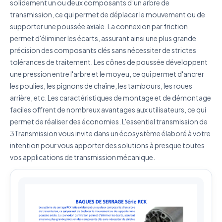
solidement un ou deux composants d’un arbre de
transmission, ce qui permet de déplacer le mouvement ou de
supporter une poussée axiale. La connexion par friction
permet d'éliminer les écarts, assurant ainsi une plus grande
J'accepte que mes données soient utilisées pour traiter
précision des composants clés sans nécessiter de strictes
ma demande.
Politique de confidentialité
tolérances de traitement. Les cônes de poussée développent
une pression entre l'arbre et le moyeu, ce qui permet d'ancrer
Envoyer ma demande de devis
les poulies, les pignons de chaîne, les tambours, les roues
arrière, etc. Les caractéristiques de montage et de démontage
Vos données sont protégées et ne seront jamais
partagées
faciles offrent de nombreux avantages aux utilisateurs, ce qui
permet de réaliser des économies. L'essentiel transmission de
3Transmission vous invite dans un écosystème élaboré à votre
intention pour vous apporter des solutions à presque toutes
vos applications de transmission mécanique.