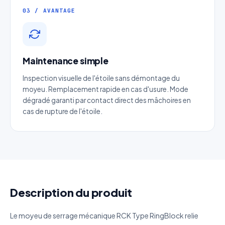
03 / AVANTAGE
Entreprise
Email
*
Maintenance simple
Inspection visuelle de l'étoile sans démontage du
Téléphone
*
moyeu. Remplacement rapide en cas d'usure. Mode
dégradé garanti par contact direct des mâchoires en
cas de rupture de l'étoile.
Catégorie
Référence produit
Quantité estimée
Description du produit
Décrivez votre besoin
Le moyeu de serrage mécanique RCK Type RingBlock relie