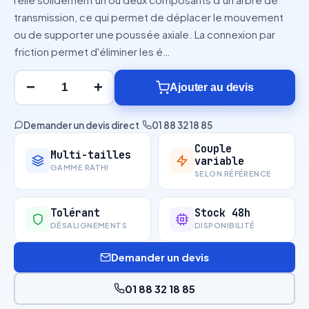
transmission, ce qui permet de déplacer le mouvement
ou de supporter une poussée axiale. La connexion par
friction permet d'éliminer les é…
−
+
Ajouter au devis
Demander un devis direct
·
01 88 32 18 85
Couple
Multi-tailles
variable
GAMME RATHI
SELON RÉFÉRENCE
Tolérant
Stock 48h
DÉSALIGNEMENTS
DISPONIBILITÉ
Demander un devis
01 88 32 18 85