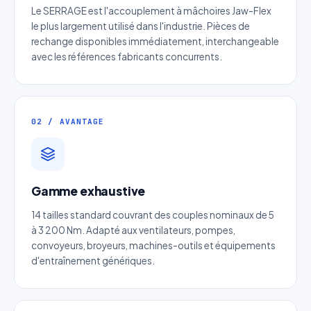
Le SERRAGE est l'accouplement à mâchoires Jaw-Flex
le plus largement utilisé dans l'industrie. Pièces de
rechange disponibles immédiatement, interchangeable
avec les références fabricants concurrents.
02 / AVANTAGE
Gamme exhaustive
Devis Page76 : Moyeu de serrage
14 tailles standard couvrant des couples nominaux de 5
mécanique
à 3 200 Nm. Adapté aux ventilateurs, pompes,
convoyeurs, broyeurs, machines-outils et équipements
Réponse sous 24h — Sans engagement
d'entraînement génériques.
Nom complet
*