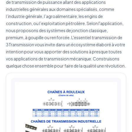
de transmission de puissance allant des applications
industrielles générales aux domaines spécialisés, comme
J'accepte que mes données soient utilisées pour traiter
l’industrie générale, l’agroalimentaire, les engins de
ma demande.
Politique de confidentialité
construction, ou l’exploitation pétrolière. Selon l'application,
Envoyer ma demande de devis
nous proposons des systèmes de jonction classique,
premium, à goupille ou renforcée. L'essentiel transmission de
Vos données sont protégées et ne seront jamais
3Transmission vous invite dans un écosystème élaboré à votre
partagées
intention pour vous apporter des solutions à presque toutes
vos applications de transmission mécanique. Construisons
quelque chose ensemble pour faire de la qualité une révolution.