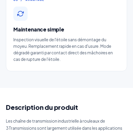
Email
*
Maintenance simple
Téléphone
*
Inspection visuelle de l'étoile sans démontage du
moyeu. Remplacement rapide en cas d'usure. Mode
Catégorie
dégradé garanti par contact direct des mâchoires en
cas de rupture de l'étoile.
Référence produit
Quantité estimée
Description du produit
Décrivez votre besoin
Les chaîne de transmission industrielle à rouleaux de
3Transmissions sont largement utilisée dans les applications