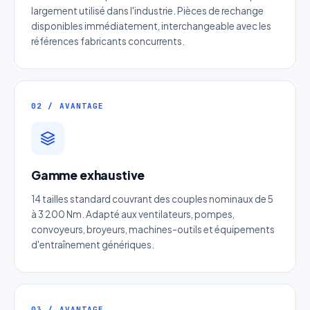
largement utilisé dans l'industrie. Pièces de rechange
disponibles immédiatement, interchangeable avec les
références fabricants concurrents.
02 / AVANTAGE
Devis Page97 : Chaine de
Gamme exhaustive
transmission industrielle
14 tailles standard couvrant des couples nominaux de 5
Réponse sous 24h — Sans engagement
à 3 200 Nm. Adapté aux ventilateurs, pompes,
convoyeurs, broyeurs, machines-outils et équipements
d'entraînement génériques.
Nom complet
*
Entreprise
03 / AVANTAGE