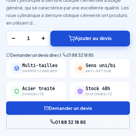
général, qui se caractérise par une excellente qualité. Les
roue cylindrique à denture oblique cémenté ont produits
en utilisant d…
−
+
Ajouter au devis
Demander un devis direct
·
01 88 32 18 85
Multi-tailles
Sens uni/bi
GAMME STANDARD
ANTI-RETOUR
Acier traité
Stock 48h
DURABILITÉ
DISPONIBILITÉ
Demander un devis
01 88 32 18 85