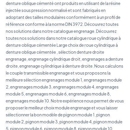
denture oblique cémenté ont produits en utilisant de la résine
injectée sous pression normalisé et sont fabriqués en
Décrivez votre besoin
adoptant des tailles modulaires conformément à un profil de
référence conforme à la norme DIN 3972. Découvrez toutes
nos solutions dans notre catalogue engrenage. Découvrez
toutes nos solutions dans notre catalogue roue cylindrique à
denture oblique cémentée Large choix de roue cylindrique à
denture oblique cémentée , sélection denture droite
J'accepte que mes données soient utilisées pour traiter
engrenage, engrenage cylindrique droit, engrenages a denture
ma demande.
Politique de confidentialité
droite, engrenage cylindrique à denture droite. Nous calculons
Envoyer ma demande de devis
le couple transmissible engrenage et vous proposons la
meilleure sélection engrenages module 1, engrenages module
Vos données sont protégées et ne seront jamais
2, engrenages module 3, engrenages module 4, engrenages
partagées
module 5, engrenages module 6, engrenages module 8,
engrenages module 10. Notre expérience nous permet de vous
proposer le meilleur choix module engrenage et vous laisser
sélectionner la bon modèle de pignon module 1, pignon
module 2, pignon module 3, pignon module 4, pignon module
5, pignon module 6, pignon module 8, pignon module 10.