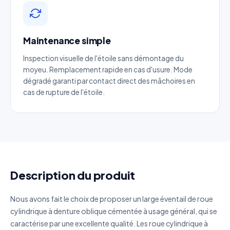
Réponse sous 24h — Sans engagement
Nom complet
*
Maintenance simple
Inspection visuelle de l'étoile sans démontage du
Entreprise
moyeu. Remplacement rapide en cas d'usure. Mode
dégradé garanti par contact direct des mâchoires en
cas de rupture de l'étoile.
Email
*
Téléphone
*
Catégorie
Description du produit
Référence produit
Nous avons fait le choix de proposer un large éventail de roue
cylindrique à denture oblique cémentée à usage général, qui se
caractérise par une excellente qualité. Les roue cylindrique à
Quantité estimée