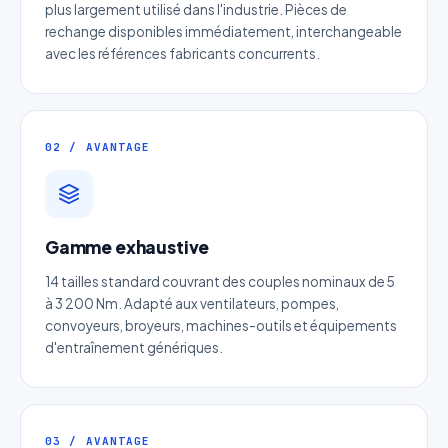
plus largement utilisé dans l'industrie. Pièces de
rechange disponibles immédiatement, interchangeable
avec les références fabricants concurrents.
02 / AVANTAGE
Gamme exhaustive
14 tailles standard couvrant des couples nominaux de 5
Devis Table linéaire motorisable
à 3 200 Nm. Adapté aux ventilateurs, pompes,
Réponse sous 24h — Sans engagement
convoyeurs, broyeurs, machines-outils et équipements
d'entraînement génériques.
Nom complet
*
Entreprise
03 / AVANTAGE