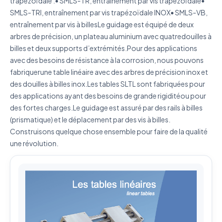
trapézoïdale :• SMLS-TR, entraînement par vis trapézoïdale•
SMLS-TRI, entraînement par vis trapézoïdale INOX• SMLS-VB,
entraînement par vis à billesLe guidage est équipé de deux
J'accepte que mes données soient utilisées pour traiter
ma demande.
Politique de confidentialité
arbres de précision, un plateau aluminium avec quatredouilles à
billes et deux supports d’extrémités.Pour des applications
Envoyer ma demande de devis
avec des besoins de résistance à la corrosion, nous pouvons
fabriquerune table linéaire avec des arbres de précision inox et
Vos données sont protégées et ne seront jamais
des douilles à billes inox.Les tables SLTL sont fabriquées pour
partagées
des applications ayant des besoins de grande rigiditéou pour
des fortes charges.Le guidage est assuré par des rails à billes
(prismatique) et le déplacement par des vis à billes.
Construisons quelque chose ensemble pour faire de la qualité
une révolution.