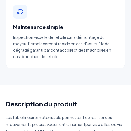
Email
*
Maintenance simple
Téléphone
*
Inspection visuelle de l'étoile sans démontage du
moyeu. Remplacement rapide en cas d'usure. Mode
dégradé garanti par contact direct des mâchoires en
Catégorie
cas de rupture de l'étoile.
Référence produit
Quantité estimée
Description du produit
Décrivez votre besoin
Les table linéaire motorisable permettent de réaliser des
mouvements précis avec un entraînementpar vis à billes ou vis