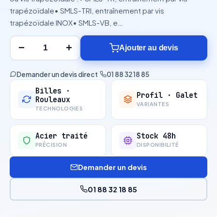
trapézoïdale• SMLS-TRI, entraînement par vis
trapézoïdale INOX• SMLS-VB, e…
−
+
Ajouter au devis
Demander un devis direct
·
01 88 32 18 85
Billes ·
Profil · Galet
Rouleaux
VARIANTES
TECHNOLOGIES
Acier traité
Stock 48h
PRÉCISION
DISPONIBILITÉ
Demander un devis
01 88 32 18 85