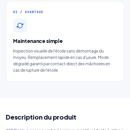
Email
*
03 / AVANTAGE
Téléphone
*
Maintenance simple
Catégorie
Inspection visuelle de l'étoile sans démontage du
moyeu. Remplacement rapide en cas d'usure. Mode
dégradé garanti par contact direct des mâchoires en
Référence produit
cas de rupture de l'étoile.
Quantité estimée
Décrivez votre besoin
Description du produit