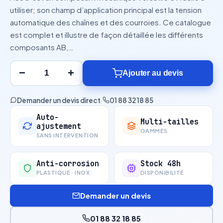
utiliser; son champ d’application principal est la tension
automatique des chaînes et des courroies. Ce catalogue
est complet et illustre de façon détaillée les différents
composants AB,…
−
+
Ajouter au devis
Demander un devis direct
·
01 88 32 18 85
Auto-
Multi-tailles
ajustement
GAMMES
SANS INTERVENTION
Anti-corrosion
Stock 48h
PLASTIQUE · INOX
DISPONIBILITÉ
Demander un devis
01 88 32 18 85