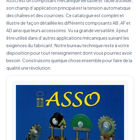
ASSO est un composant mécanique versatile et facile à utiliser;
son champ d’application principal est la tension automatique
J'accepte que mes données soient utilisées pour traiter
des chaînes et des courroies. Ce catalogue est complet et
ma demande.
Politique de confidentialité
illustre de façon détaillée les différents composants AB, AF et
Envoyer ma demande de devis
AD ainsi que leurs accessoires. Vu sa grande versatilité, il peut
être utilisé dans d’autres applications mécaniques suivant les
Vos données sont protégées et ne seront jamais
exigences du fabricant. Notre bureau technique reste à votre
partagées
disposition pour tout renseignement dont vous pourriez avoir
besoin. Construisons quelque chose ensemble pour faire de la
qualité une révolution.