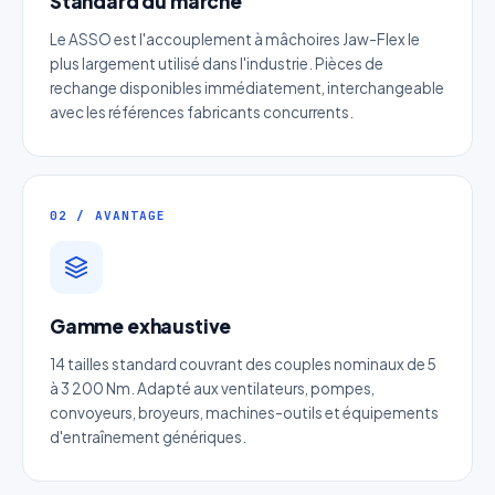
Standard du marché
Le ASSO est l'accouplement à mâchoires Jaw-Flex le
plus largement utilisé dans l'industrie. Pièces de
rechange disponibles immédiatement, interchangeable
avec les références fabricants concurrents.
02 / AVANTAGE
Devis Tendeurs automatiques
charge lourde
Gamme exhaustive
Réponse sous 24h — Sans engagement
14 tailles standard couvrant des couples nominaux de 5
à 3 200 Nm. Adapté aux ventilateurs, pompes,
Nom complet
*
convoyeurs, broyeurs, machines-outils et équipements
d'entraînement génériques.
Entreprise