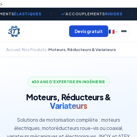
>
MENTS
ÉLASTIQUES
ACCOUPLEMENTS
RIGIDES
Devis gratuit
🇫🇷
Accueil
/
Nos Produits
/
Moteurs, Réducteurs & Variateurs
30 ANS D'EXPERTISE EN INGÉNIERIE
Moteurs, Réducteurs &
Variateurs
Solutions de motorisation complète : moteurs
électriques, motoréducteurs roue-vis ou coaxial,
variateurs mécaniques et électroniques. INOX et ATEX