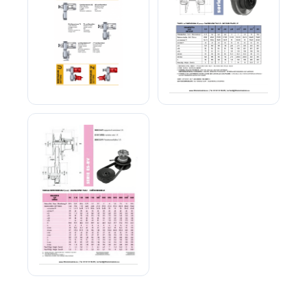
Variateur mécanique à
Poulies Variables à
courroies
ressort
Poulies Variables à volant
réglable