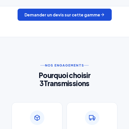
Email
*
Demander un devis sur cette gamme
Téléphone
*
Type d'accouplement
*
Référence produit
NOS ENGAGEMENTS
Pourquoi choisir
Quantité
3Transmissions
Décrivez votre besoin