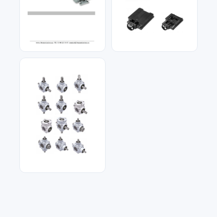
Moteur électrique
Glissières pour Moteurs
Demande de Devis Gratuit
Réponse sous 24h — Sans engagement
Nom complet
*
Renvoi d'angle à arbre
plein QB
Entreprise