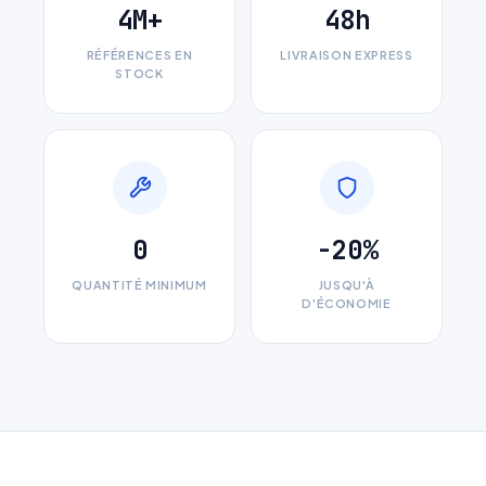
4M+
48h
J'accepte que mes données soient utilisées pour traiter
ma demande.
Politique de confidentialité
RÉFÉRENCES EN
LIVRAISON EXPRESS
STOCK
Envoyer ma demande de devis
Vos données sont protégées et ne seront jamais
partagées
0
-20%
QUANTITÉ MINIMUM
JUSQU'À
D'ÉCONOMIE