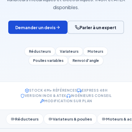
disponibles.
Demander un devis
Parler à un expert
Réducteurs
Variateurs
Moteurs
Poulies variables
Renvoi d'angle
STOCK 4M+ RÉFÉRENCES
EXPRESS 48H
VERSION INOX & ATEX
INGÉNIEURS CONSEIL
MODIFICATION SUR PLAN
Réducteurs
Variateurs & poulies
Moteurs & ac