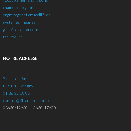
Accouplements & liaisons
chaines et pignons
engrenages et crémaillières
systèmes linéaires
glissières et tendeurs
réducteurs
NOTRE ADRESSE
27 rue de Paris
F-93000 Bobigny
01 88 32 18 85
contact@3transmissions.eu
08h30/12h30 - 13h30/17h00