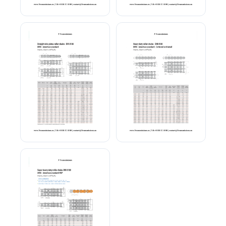
Chaîne ASA triple DIN 8188
Chaîne ASA multiple DIN
8188
Chaîne ASA a plaque
Chaîne ASA haute
droite
performance