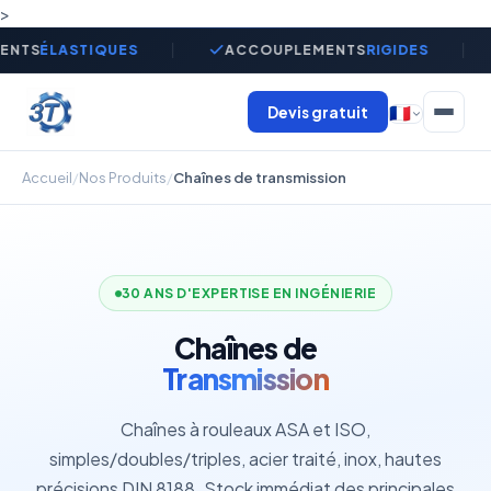
>
ENTS
ÉLASTIQUES
ACCOUPLEMENTS
RIGIDES
Devis gratuit
🇫🇷
Accueil
/
Nos Produits
/
Chaînes de transmission
30 ANS D'EXPERTISE EN INGÉNIERIE
Chaînes de
Transmission
Chaînes à rouleaux ASA et ISO,
simples/doubles/triples, acier traité, inox, hautes
précisions DIN 8188. Stock immédiat des principales