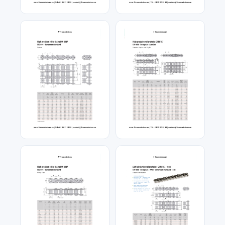
Chaîne a rouleaux
Chaîne a rouleaux
standard simple
standard double
Chaîne a rouleaux
Chaîne a rouleaux a plaque
standard triple
droite