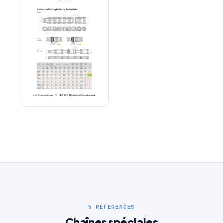
Entreprise
Email
*
Téléphone
*
Type d'accouplement
*
Chaîne axes creux inox
Référence produit
Quantité
Décrivez votre besoin
5 RÉFÉRENCES
Chaînes spéciales