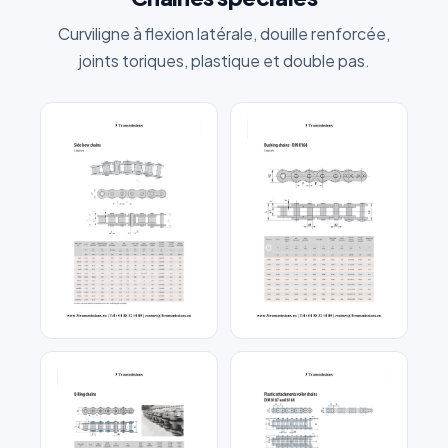
Curviligne à flexion latérale, douille renforcée,
joints toriques, plastique et double pas.
J'accepte que mes données soient utilisées pour traiter
ma demande.
Politique de confidentialité
Envoyer ma demande de devis
Vos données sont protégées et ne seront jamais
partagées
Chaîne à flexion latérale
Chaîne a douille
curviligne