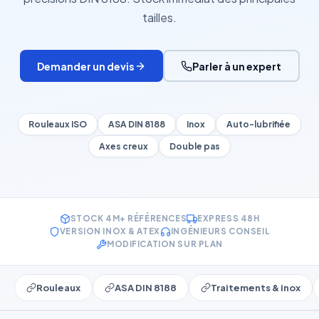
tailles.
Demander un devis
Parler à un expert
Rouleaux ISO
ASA DIN 8188
Inox
Auto-lubrifiée
Axes creux
Double pas
STOCK 4M+ RÉFÉRENCES
EXPRESS 48H
VERSION INOX & ATEX
INGÉNIEURS CONSEIL
MODIFICATION SUR PLAN
Rouleaux
ASA DIN 8188
Traitements & inox