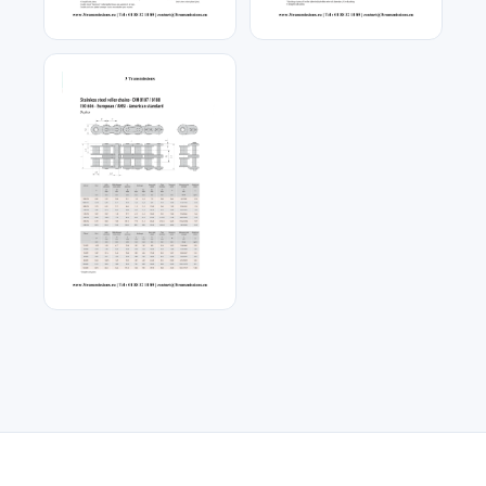
Chaîne a rouleau anti-
Chaîne acier inoxydable
corrosion
simple
Chaîne acier inoxydable
double