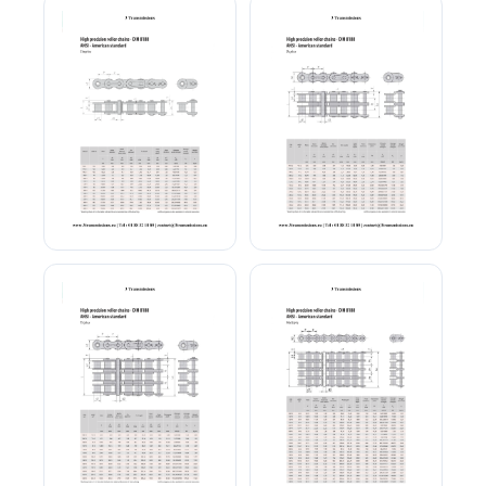
Chaîne ASA simple norme
Chaîne ASA double DIN
DIN 8188
8188