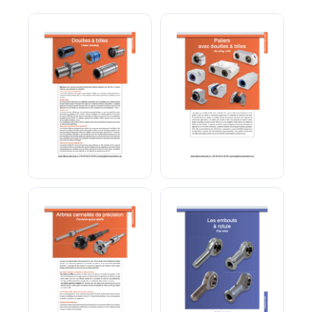
Référence produit
Quantité
Décrivez votre besoin
Douilles à Billes
Paliers à douilles à billes
J'accepte que mes données soient utilisées pour traiter
ma demande.
Politique de confidentialité
Envoyer ma demande de devis
Vos données sont protégées et ne seront jamais
partagées