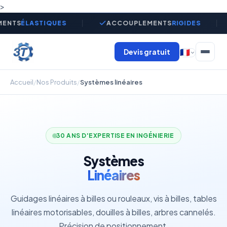
>
ENTS
ÉLASTIQUES
ACCOUPLEMENTS
RIGIDES
Devis gratuit
🇫🇷
Accueil
/
Nos Produits
/
Systèmes linéaires
30 ANS D'EXPERTISE EN INGÉNIERIE
Systèmes
Linéaires
Guidages linéaires à billes ou rouleaux, vis à billes, tables
linéaires motorisables, douilles à billes, arbres cannelés.
Précision de positionnement.