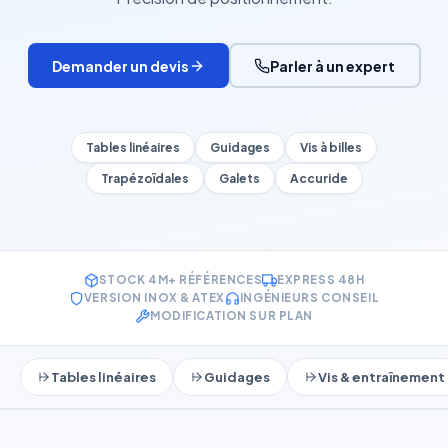
Demander un devis
Parler à un expert
Tables linéaires
Guidages
Vis à billes
Trapézoïdales
Galets
Accuride
STOCK 4M+ RÉFÉRENCES
EXPRESS 48H
VERSION INOX & ATEX
INGÉNIEURS CONSEIL
MODIFICATION SUR PLAN
Tables linéaires
Guidages
Vis & entraînement