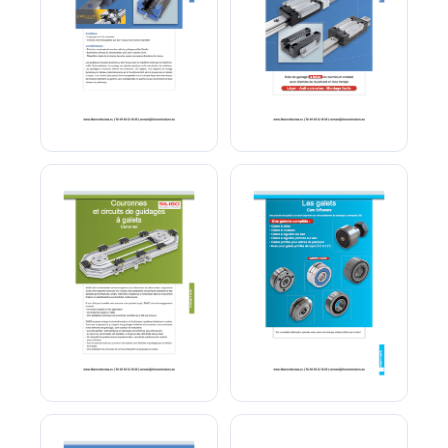
Guidage linéaire à
Guidage linéaire à Billes
rouleaux
Couronnes et circuits de
Galets de Guidage
guidages à galets