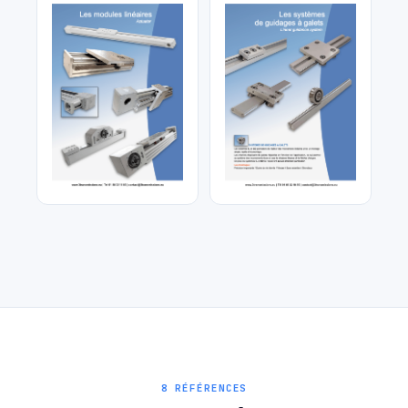
entrainement
Table linéaire
Table de guidage à galets
8 RÉFÉRENCES