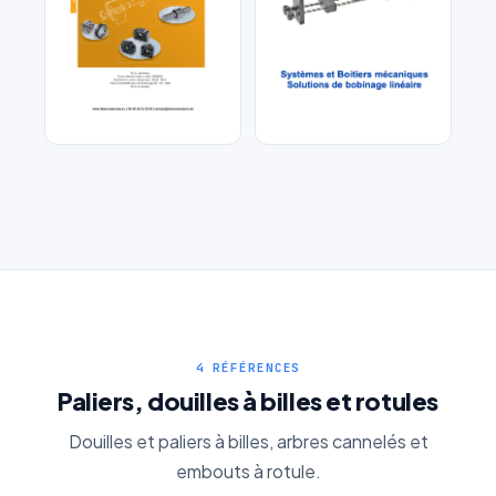
Demande de Devis Gratuit
Réponse sous 24h — Sans engagement
Vis à billes et paliers
Systèmes de
Trancannage
Nom complet
*
Entreprise
Email
*
4 RÉFÉRENCES
Paliers, douilles à billes et rotules
Téléphone
*
Douilles et paliers à billes, arbres cannelés et
embouts à rotule.
Type d'accouplement
*