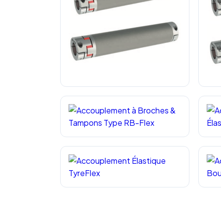
Arbre Élastique Flexible Type SWS
Arb
Accouplement à Broches & Tampons
Acco
No
Type RB-Flex
Ema
Accouplement Élastique TyreFlex
Ac
Fam