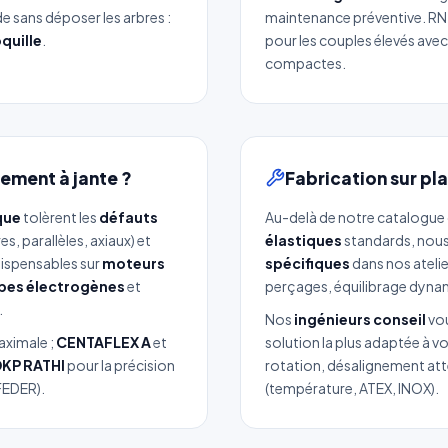
e sans déposer les arbres :
maintenance préventive. RN-
quille
.
pour les couples élevés ave
compactes.
ement à jante ?
Fabrication sur pl
que
tolèrent les
défauts
Au-delà de notre catalogue
es, parallèles, axiaux) et
élastiques
standards, nous
dispensables sur
moteurs
spécifiques
dans nos atelie
pes électrogènes
et
perçages, équilibrage dynam
.
Nos
ingénieurs conseil
vou
aximale ;
CENTAFLEX A
et
solution la plus adaptée à v
DKP RATHI
pour la précision
rotation, désalignement at
FEDER).
(température, ATEX, INOX).