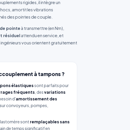
uplements rigides, il intègre un
ocs, amortit les vibrations
înés des pointes de couple.
 de pointe
à transmettre (en Nm),
 résiduel
attendu en service, et
 ingénieurs vous orientent gratuitement
accouplement à tampons ?
pons élastiques
sont parfaits pour
rages fréquents
, des
variations
besoin d'
amortissement des
e sur convoyeurs, pompes,
 élastomère sont
remplaçables sans
in de temps significatif en