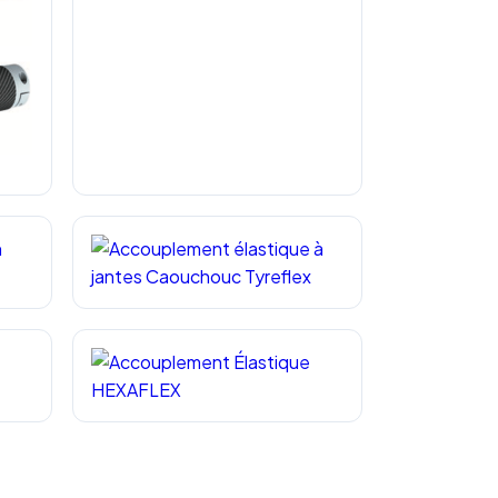
 SWC
Accouplement à Tampons Élastiques
Type RN-Flex
ique
Accouplement élastique à jantes
Caouchouc Tyreflex
AFLEX
Accouplement Élastique HEXAFLEX