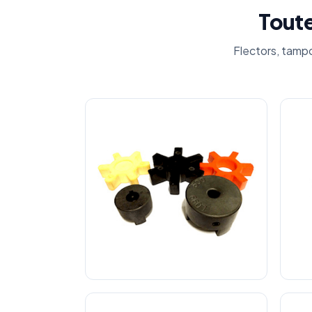
Tout
Flectors, tampo
Accouplement Élastique Type LJ
Acco