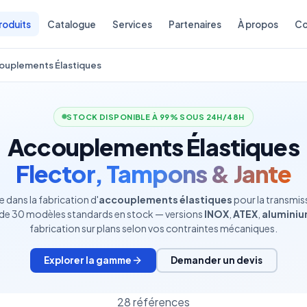
roduits
Catalogue
Services
Partenaires
À propos
Co
ouplements Élastiques
STOCK DISPONIBLE À 99% SOUS 24H/48H
Accouplements Élastiques
Flector, Tampons & Jante
e dans la fabrication d'
accouplements élastiques
pour la transmis
us de 30 modèles standards en stock — versions
INOX
,
ATEX
,
alumini
fabrication sur plans selon vos contraintes mécaniques.
Explorer la gamme
Demander un devis
28 références