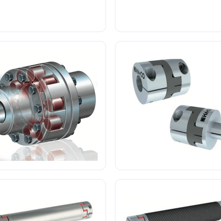
ouplement Élastique Type SKL
Accouplement Élastique Type
ccouplement Élastique Type
Accouplement Flexible Ty
TSCHAN
OLDHAM