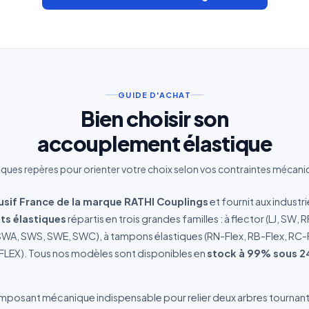
érence(s) produit
Quantité estimée
rivez votre besoin
GUIDE D'ACHAT
Bien choisir son
accouplement élastique
ques repères pour orienter votre choix selon vos contraintes mécani
J'accepte que mes données soient utilisées pour traiter ma demande.
Politiq
de confidentialité
lusif France de la marque RATHI Couplings
et fournit aux indust
Envoyer ma demande de devis
s élastiques
répartis en trois grandes familles : à flector (LJ, SW
A, SWS, SWE, SWC), à tampons élastiques (RN-Flex, RB-Flex, RC-Fle
Vos données sont protégées et ne seront jamais partagées
FLEX). Tous nos modèles sont disponibles en
stock à 99% sous 
mposant mécanique indispensable pour relier deux arbres tournan