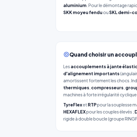
aluminium
. Pour le démontage rapid
SKK moyeu fendu
ou
SKL demi-co
Quand choisir un accoupl
Les
accouplements à jante élasti
d'alignement importants
(angulair
amortissent fortement les chocs. In
thermiques
,
compresseurs
,
grou
machines à forte irrégularité cyclique
TyreFlex
et
RTP
pour la souplesse m
HEXAFLEX
pour les couples élevés ;
rigide à double boucle (groupe RING