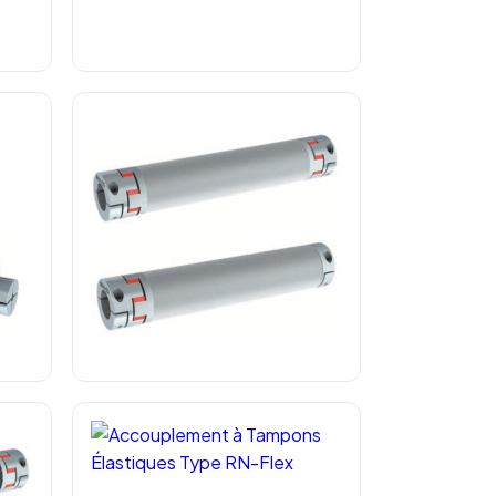
 SKT
Accouplement Élastique Type SKS
pe
Arbre Élastique Flexible Type SWA