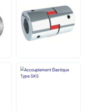
 Type
Accouplement Élastique Aluminium
Type SKM