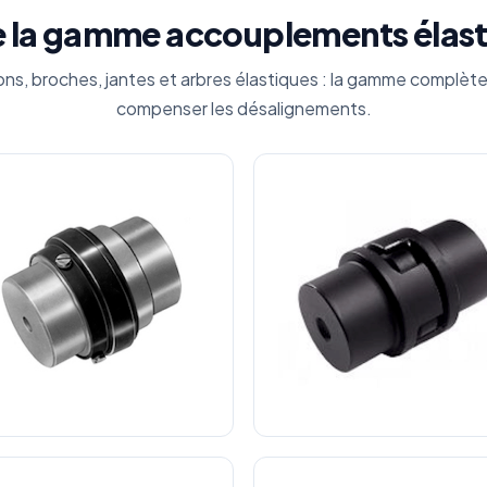
e la gamme accouplements élast
ns, broches, jantes et arbres élastiques : la gamme complète
compenser les désalignements.
uplement Élastique de Sécurité
Accouplement Élastique en To
Type SW
Type RFC