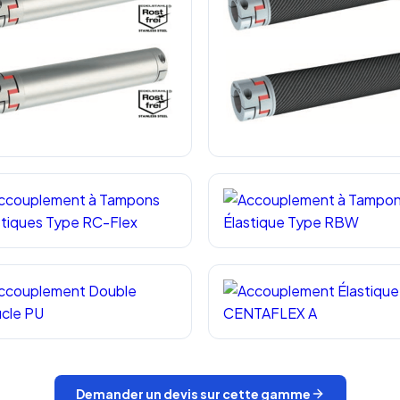
re élastique flexible inox SWE
Arbre Élastique Flexible Type
Devis Accouplement Élastique
Réponse sous 24h — Sans engagement
uplement à Tampons Élastiques
Accouplement à Tampon Élast
m complet
*
Entreprise
Type RC-Flex
Type RBW
il
*
Téléphone
*
couplement Double Boucle PU
Accouplement Élastique CENT
A
ille d'accouplement
*
Demander un devis sur cette gamme