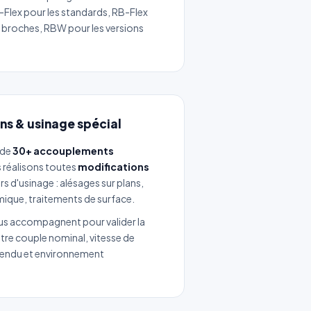
Flex pour les standards, RB-Flex
c broches, RBW pour les versions
ans & usinage spécial
 de
30+ accouplements
 réalisons toutes
modifications
rs d'usinage : alésages sur plans,
ique, traitements de surface.
s accompagnent pour valider la
otre couple nominal, vitesse de
tendu et environnement