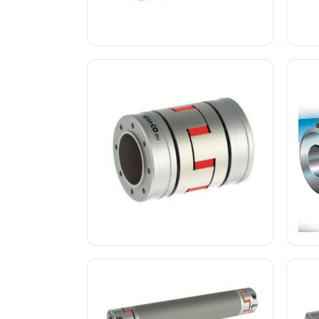
Accouplement Élastique Type SKK
Acc
Accouplement Élastique Type SKP
A