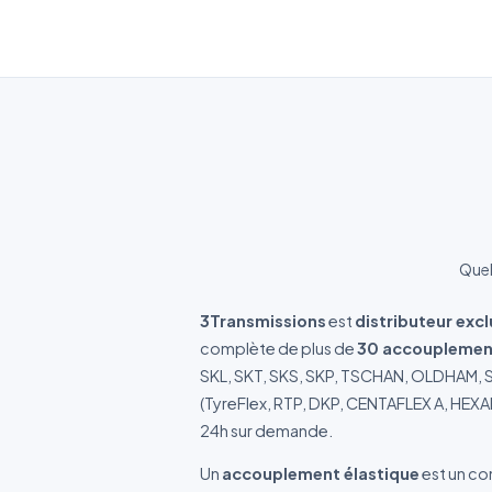
Réf
Déc
Quel
3Transmissions
est
distributeur exc
complète de plus de
30 accouplement
SKL, SKT, SKS, SKP, TSCHAN, OLDHAM, SW
(TyreFlex, RTP, DKP, CENTAFLEX A, HEXA
24h sur demande.
Un
accouplement élastique
est un co