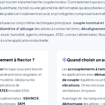
iaux) tout en transmettant le couple moteur. Contrairement aux acco
yuréthane, Hytrel) ou une géométrie déformable qui absorbe les ch
 des paliers et roulements en aval, et protège les composants entra
 base sur cinq critères techniques principaux :
couple nominal et
diamètre d'alésage
des arbres à connecter (mm),
désalignement
ture, humidité, agents chimiques, ATEX, contact alimentaire). Nos
 à votre application industrielle.
ement à flector ?
Quand choisir un 
tor
lorsque vous avez besoin
Les
accouplements à tam
rande précision angulaire, et
les applications avec
démar
modérés. Idéal pour les
de couple
régulières ou un 
plications de
vibrations
. On les retrouv
ATEX
(modèle SSH).
ventilateurs, broyeurs.
oalimentaires :
SSH INOX
.
Avantage clé : les tampons
s vitesses :
SKM
démontage
des arbres — ga