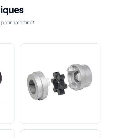
iques
 pour amortir et
rsion
Accouplement Élastique à Moyeu
Amovible Type RFCT