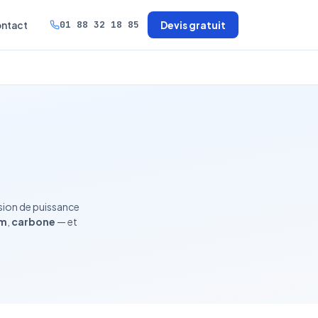
01 88 32 18 85
ntact
Devis gratuit
sion de puissance
um
,
carbone
— et