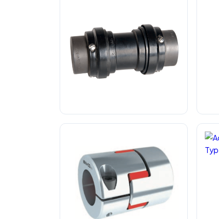
Accouplement Élastique à Entretoise
Acc
Type RRS