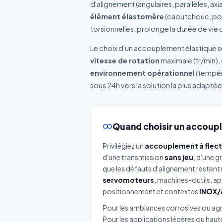
d'alignement (angulaires, parallèles, ax
élément élastomère
(caoutchouc, pol
torsionnelles, prolonge la durée de vie
Le choix d'un accouplement élastique se
vitesse de rotation
maximale (tr/min),
environnement opérationnel
(tempéra
sous 24h vers la solution la plus adaptée
Quand choisir un accoupl
Privilégiez un
accouplement à flec
d'une transmission
sans jeu
, d'une g
que les défauts d'alignement restent 
servomoteurs
, machines-outils, ap
positionnement et contextes
INOX/
Pour les ambiances corrosives ou agr
Pour les applications légères ou haute