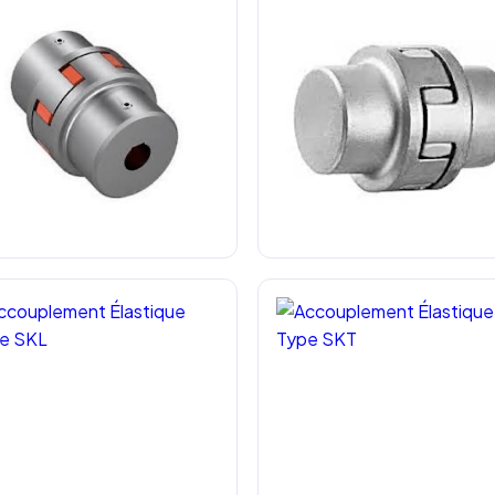
ouplement à Doigts Élastiques
Accouplement Élastique INOX
Type RRJ
SSH