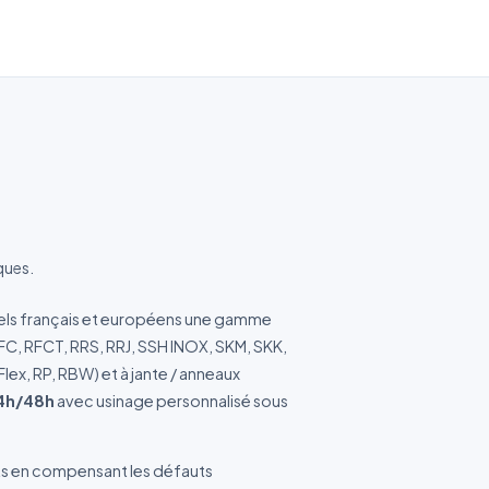
ques.
ue
riels français et européens une gamme
, RFC, RFCT, RRS, RRJ, SSH INOX, SKM, SKK,
x, RP, RBW) et à jante / anneaux
24h/48h
avec usinage personnalisé sous
ts en compensant les défauts