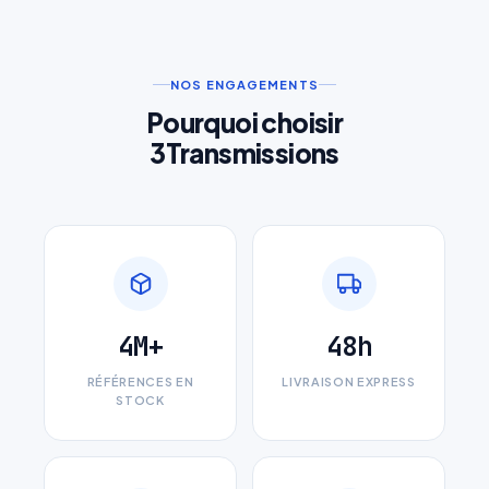
NOS ENGAGEMENTS
Pourquoi choisir
3Transmissions
Demande de Devis Gratuit
Réponse sous 24h — Sans engagement
Nom complet
*
4M+
48h
Entreprise
RÉFÉRENCES EN
LIVRAISON EXPRESS
STOCK
Email
*