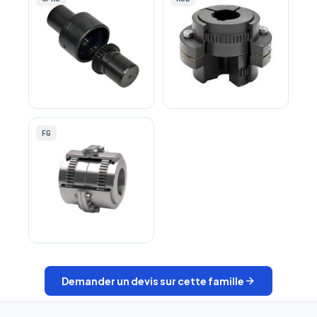
Denture engrenage à
Accouplement
cloche GFAS
d'engrenage RGD
FG
À denture FG
Demander un devis sur cette famille