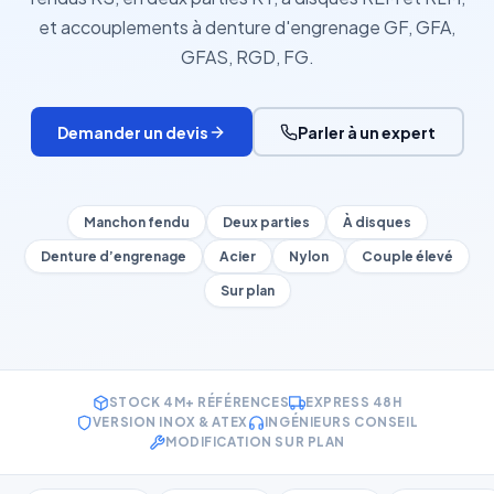
et accouplements à denture d'engrenage GF, GFA,
GFAS, RGD, FG.
Demander un devis
Parler à un expert
Manchon fendu
Deux parties
À disques
Denture d’engrenage
Acier
Nylon
Couple élevé
Sur plan
STOCK 4M+ RÉFÉRENCES
EXPRESS 48H
VERSION INOX & ATEX
INGÉNIEURS CONSEIL
MODIFICATION SUR PLAN