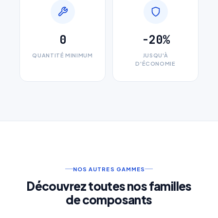
Téléphone
*
0
-20%
Type d'accouplement
*
QUANTITÉ MINIMUM
JUSQU'À
D'ÉCONOMIE
Référence produit
Quantité
Décrivez votre besoin
NOS AUTRES GAMMES
Découvrez toutes nos familles
de composants
J'accepte que mes données soient utilisées pour traiter
ma demande.
Politique de confidentialité