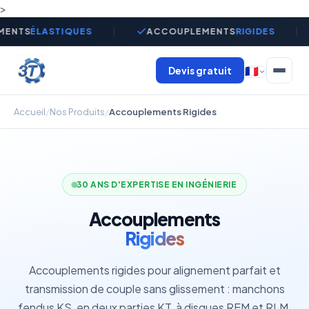
>
MENTS
ÉLASTIQUES
ACCOUPLEMENTS
RIGIDES
Devis gratuit
🇫🇷
Accueil
/
Nos Produits
/
Accouplements Rigides
30 ANS D'EXPERTISE EN INGÉNIERIE
Accouplements
Rigides
Accouplements rigides pour alignement parfait et
transmission de couple sans glissement : manchons
fendus KS, en deux parties KT, à disques REM et RLM,