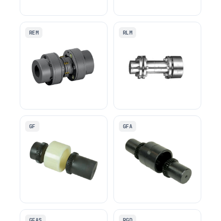
Manchon rigide fendu KS
Rigide en deux parties KT
REM
RLM
À disques REM
À disques RLM
GF
GFA
Denture d'engrenage
Denture d'engrenage
nylon GF
acier GFA
GFAS
RGD