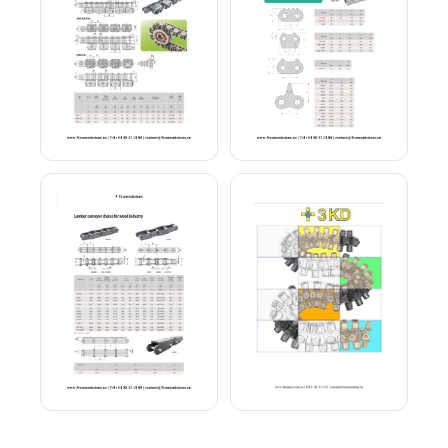
Chaîne gripper
Chaîne a picots Joues
Chaîne convoyage
Chaîne multidirection 3KD
industrie bois