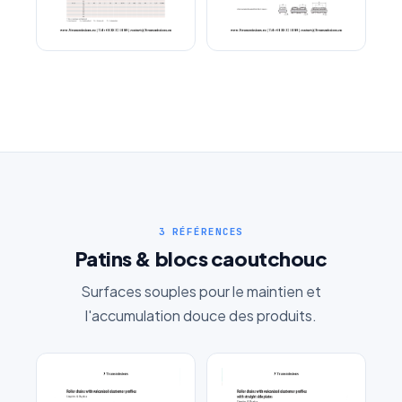
Chaîne convoyeur M
Chaîne a renfort U
DIN8167
3 RÉFÉRENCES
Demande de Devis Gratuit
Patins & blocs caoutchouc
Réponse sous 24h — Sans engagement
Surfaces souples pour le maintien et
l'accumulation douce des produits.
Nom complet
*
Entreprise