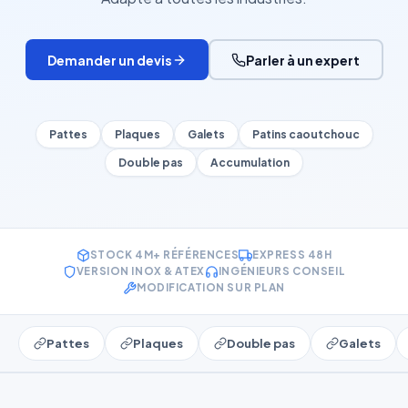
Demander un devis
Parler à un expert
Pattes
Plaques
Galets
Patins caoutchouc
Double pas
Accumulation
STOCK 4M+ RÉFÉRENCES
EXPRESS 48H
VERSION INOX & ATEX
INGÉNIEURS CONSEIL
MODIFICATION SUR PLAN
Pattes
Plaques
Double pas
Galets