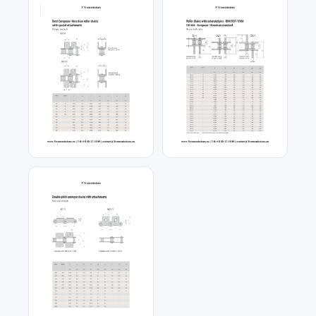
a-patte-droite
equerre
Chaîne de convoyeur
Chaîne de convoyeur axe
patte en X
debordant