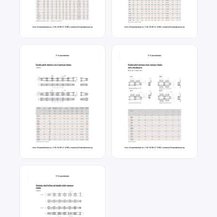
Chaîne double pas axes
Chaîne convoyeur sans
creux
douilles
Chaîne double pas inox
Chaîne double pas inox
equerre