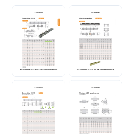
Chaîne convoyeur
Chaîne-convoyeur-a-
DIN8165 FVT
galets-GHP