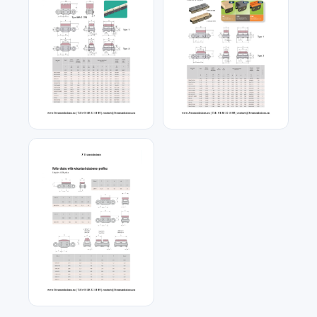
Email
*
Téléphone
*
Type d'accouplement
*
Chaîne a patins
Chaîne a blocs plastiques
caoutchouc
Référence produit
Quantité
Décrivez votre besoin