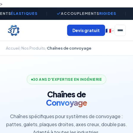
>
ENTS
ÉLASTIQUES
ACCOUPLEMENTS
RIGIDES
Devis gratuit
🇫🇷
Accueil
/
Nos Produits
/
Chaînes de convoyage
30 ANS D'EXPERTISE EN INGÉNIERIE
Chaînes de
Convoyage
Chaînes spécifiques pour systèmes de convoyage :
pattes, galets, plaques droites, axes creux, double pas.
Adapté à toutes les industries.