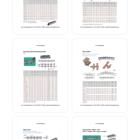
Chaîne a accumulation
Chaîne à accumulation
simple
multiple
Chaîne ROTARY
Chaîne clipable palette